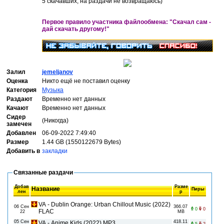
5 скачавших, на раздачи не возвращаюсь)
Первое правило участника файлообмена: "Скачал сам -
дай скачать другому!"
Залил
jemeljanov
Оценка
Никто ещё не поставил оценку
Категория
Музыка
Раздают
Временно нет данных
Качают
Временно нет данных
Сидер
(Никогда)
замечен
Добавлен
06-09-2022 7:49:40
Размер
1.44 GB (1550122679 Bytes)
Добавить в
закладки
Связанные раздачи
Добав
Разме
Название
Пиры
лен
р
VA - Dublin Orange: Urban Chillout Music (2022)
06 Сен
366.07
0
0
FLAC
22
MB
05 Сен
418.11
VA - Anime Kids (2022) MP3