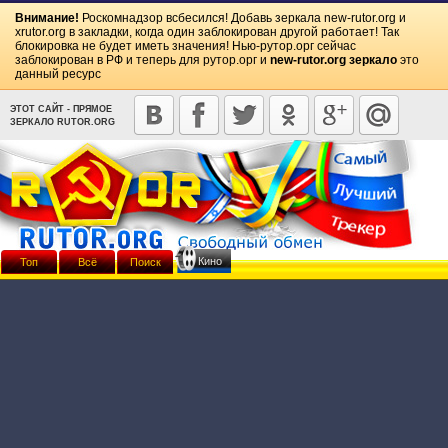
Внимание!
Роскомнадзор всбесился! Добавь зеркала
new-rutor.org
и
xrutor.org
в закладки, когда один заблокирован другой работает! Так
блокировка не будет иметь значения! Нью-рутор.орг сейчас
заблокирован в РФ и теперь для рутор.орг и
new-rutor.org зеркало
это
данный ресурс
ЭТОТ САЙТ - ПРЯМОЕ
ЗЕРКАЛО RUTOR.ORG
Кино
Топ
Всё
Поиск