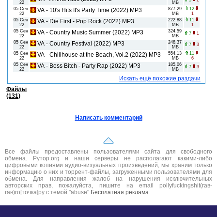
5
2
22
MB
05 Сен
877.29
12
VA - 10's Hits It's Party Time (2022) MP3
22
MB
1
05 Сен
222.88
11
VA - Die First - Pop Rock (2022) MP3
22
MB
1
05 Сен
324.59
VA - Country Music Summer (2022) MP3
7
1
22
MB
05 Сен
248.37
VA - Country Festival (2022) MP3
7
3
22
MB
05 Сен
554.13
11
VA - Chillhouse at the Beach, Vol.2 (2022) MP3
22
MB
6
05 Сен
185.06
VA - Boss Bitch - Party Rap (2022) MP3
7
3
22
MB
Искать ещё похожие раздачи
Файлы
(131)
Написать комментарий
Все файлы предоставлены пользователями сайта для свободного
обмена. Рутор.org и наши серверы не располагают какими-либо
цифровыми копиями аудио-визуальных произведений, мы храним только
информацию о них и торрент-файлы, загруженными пользователями для
обмена. Для направления жалоб на нарушения исключительных
авторских прав, пожалуйста, пишите на email pollyfuckingshit(гав-
гав)ro[точка]ру с темой "abuse"
Бесплатная реклама