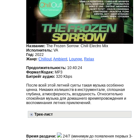
Название:
The Frozen Sorrow: Chill Electro Mix
Исполнитель:
VA
Год:
2022
Жанр:
Chillout
,
Ambient
,
Lounge
,
Relax
Продолжительность:
10:40:24
Формат/Кодек:
MP3
Битрейт аудио:
320 Kbps
После всей этой летней суеты такая музыка особенно
ценна. Никаких излишеств в инструментале, сплошная
глубина, атмосферность, воздушность. Относительно
спокойная музыка для домашнего времяпровождения и
воспоминания летних приключений.
Трек-лист
Время раздачи:
24/7 (минимум до появления первых 3-