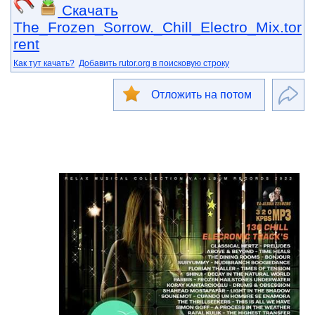
Скачать
The_Frozen_Sorrow._Chill_Electro_Mix.tor
rent
Как тут качать?
Добавить rutor.org в поисковую строку
Отложить на потом