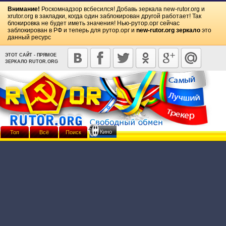
Внимание!
Роскомнадзор всбесился! Добавь зеркала
new-rutor.org
и
xrutor.org
в закладки, когда один заблокирован другой работает! Так
блокировка не будет иметь значения! Нью-рутор.орг сейчас
заблокирован в РФ и теперь для рутор.орг и
new-rutor.org зеркало
это
данный ресурс
ЭТОТ САЙТ - ПРЯМОЕ
ЗЕРКАЛО RUTOR.ORG
Кино
Топ
Всё
Поиск