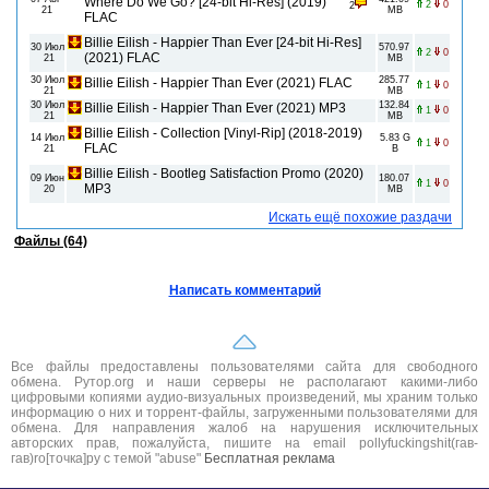
Where Do We Go? [24-bit Hi-Res] (2019)
2
0
2
21
MB
FLAC
Billie Eilish - Happier Than Ever [24-bit Hi-Res]
30 Июл
570.97
2
0
(2021) FLAC
21
MB
30 Июл
285.77
Billie Eilish - Happier Than Ever (2021) FLAC
1
0
21
MB
30 Июл
132.84
Billie Eilish - Happier Than Ever (2021) MP3
1
0
21
MB
Billie Eilish - Collection [Vinyl-Rip] (2018-2019)
14 Июл
5.83 G
1
0
FLAC
21
B
Billie Eilish - Bootleg Satisfaction Promo (2020)
09 Июн
180.07
1
0
MP3
20
MB
Искать ещё похожие раздачи
Файлы (64)
Написать комментарий
Все файлы предоставлены пользователями сайта для свободного
обмена. Рутор.org и наши серверы не располагают какими-либо
цифровыми копиями аудио-визуальных произведений, мы храним только
информацию о них и торрент-файлы, загруженными пользователями для
обмена. Для направления жалоб на нарушения исключительных
авторских прав, пожалуйста, пишите на email pollyfuckingshit(гав-
гав)ro[точка]ру с темой "abuse"
Бесплатная реклама