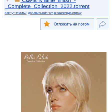
Скачать Billie_Eilish_-
_Complete_Collection_2022.torrent
Как тут качать?
Добавить rutor.org в поисковую строку
Отложить на потом