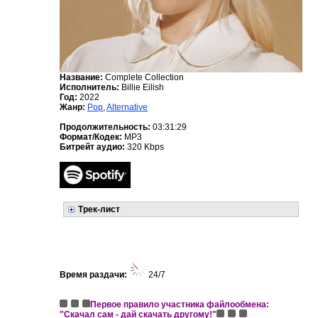
Название:
Complete Collection
Исполнитель:
Billie Eilish
Год:
2022
Жанр:
Pop
,
Alternative
Продолжительность:
03:31:29
Формат/Кодек:
MP3
Битрейт аудио:
320 Kbps
Трек-лист
Время раздачи:
24/7
Первое правило участника файлообмена:
"Скачал сам - дай скачать другому!"