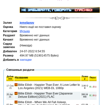
Залил
jemeljanov
Оценка
Никто ещё не поставил оценку
Категория
Музыка
Раздают
Временно нет данных
Качают
Временно нет данных
Сидер
(Никогда)
замечен
Добавлен
24-07-2022 6:54:55
Размер
494.97 MB (519014575 Bytes)
Добавить в
закладки
Связанные раздачи
Добав
Разме
Название
Пиры
лен
р
Billie Eilish - Happier Than Ever: A Love Letter to
17 Сен
3.66 G
1
0
Los Angeles (2021) WEB-DL 1080p
21
B
Billie Eilish - Happier Than Ever [Japanese
20 Авг
398.04
3
0
Deluxe Edition] (2021) FLAC
21
MB
Billie Eilish - When We All Fall Asleep,
07 Авг
421.09