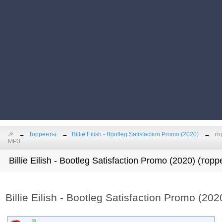
☭
Торренты
Billie Eilish - Bootleg Satisfaction Promo (2020)
то
MP3
Billie Eilish - Bootleg Satisfaction Promo (2020) (торр
Billie Eilish - Bootleg Satisfaction Promo (20