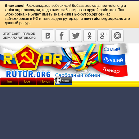
Внимание!
Роскомнадзор всбесился! Добавь зеркала
new-rutor.org
и
xrutor.org
в закладки, когда один заблокирован другой работает! Так
блокировка не будет иметь значения! Нью-рутор.орг сейчас
заблокирован в РФ и теперь для рутор.орг и
new-rutor.org зеркало
это
данный ресурс
ЭТОТ САЙТ - ПРЯМОЕ
ЗЕРКАЛО RUTOR.ORG
Кино
Топ
Всё
Поиск