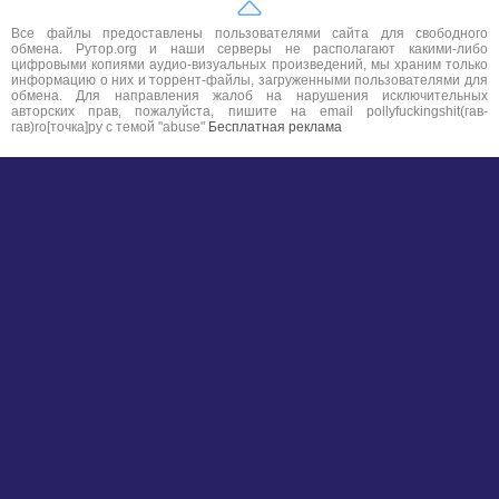
Все файлы предоставлены пользователями сайта для свободного
обмена. Рутор.org и наши серверы не располагают какими-либо
цифровыми копиями аудио-визуальных произведений, мы храним только
информацию о них и торрент-файлы, загруженными пользователями для
обмена. Для направления жалоб на нарушения исключительных
авторских прав, пожалуйста, пишите на email pollyfuckingshit(гав-
гав)ro[точка]ру с темой "abuse"
Бесплатная реклама