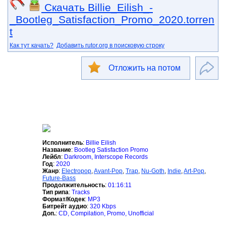
Скачать Billie_Eilish_-
_Bootleg_Satisfaction_Promo_2020.torren
t
Как тут качать?
Добавить rutor.org в поисковую строку
Отложить на потом
Исполнитель
:
Billie Eilish
Название
:
Bootleg Satisfaction Promo
Лейбл
:
Darkroom, Interscope Records
Год
:
2020
Жанр
:
Electropop
,
Avant-Pop
,
Trap
,
Nu-Goth
,
Indie
,
Art-Pop
,
Future-Bass
Продолжительность
:
01:16:11
Тип рипа
:
Tracks
Формат/Кодек
:
MP3
Битрейт аудио
:
320 Kbps
Доп.
:
CD, Compilation, Promo, Unofficial