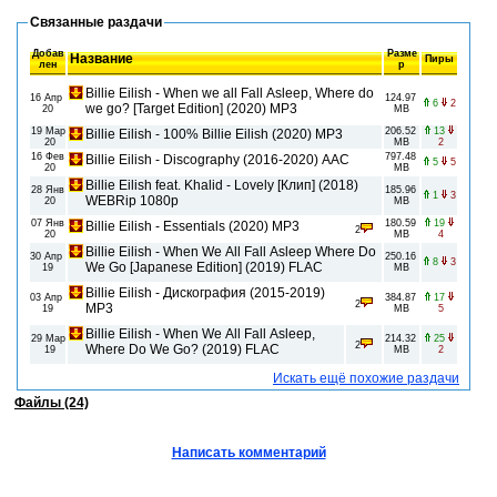
Связанные раздачи
Добав
Разме
Название
Пиры
лен
р
Billie Eilish - When we all Fall Asleep, Where do
16 Апр
124.97
6
2
we go? [Target Edition] (2020) MP3
20
MB
19 Мар
206.52
13
Billie Eilish - 100% Billie Eilish (2020) MP3
20
MB
2
16 Фев
797.48
Billie Eilish - Discography (2016-2020) AAC
5
5
20
MB
Billie Eilish feat. Khalid - Lovely [Клип] (2018)
28 Янв
185.96
1
3
WEBRip 1080p
20
MB
07 Янв
180.59
19
Billie Eilish - Essentials (2020) MP3
2
20
MB
4
Billie Eilish - When We All Fall Asleep Where Do
30 Апр
250.16
8
3
We Go [Japanese Edition] (2019) FLAC
19
MB
Billie Eilish - Дискография (2015-2019)
03 Апр
384.87
17
2
MP3
19
MB
5
Billie Eilish - When We All Fall Asleep,
29 Мар
214.32
25
2
Where Do We Go? (2019) FLAC
19
MB
2
Искать ещё похожие раздачи
Файлы (24)
Написать комментарий