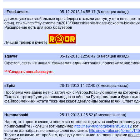
.:FreeLanser:.
05-12-2013 14:55:17 (8 месяцев назад)
да имхо уже все глобальные провайдеры открыли доступ, у кого не пашет 
офиц. ссыль:http://my-chrome.ru/2013/08/rasshirenie-frigate-obxodim-blokirovku
Расширение есть для всех браузеров
Лучший трекер в рунете
1quwer
05-12-2013 12:56:42 (8 месяцев назад)
Оффтоп, связи не нашел. Уважаемая администрация, подскажите как смен
***Создать новый аккаунт.
s3ptiz
28-11-2013 14:22:40 (8 месяцев назад)
Проблемы уже давно нет- с загрузкой с Рутора.Красную кнопку на котору
"Закрыть трекер" уже даааавным давно обошли.Рутор жил,жив и будет жить!
файлообменники кстати тоже наезжают дебилойды разны всяки. Ответ один
Hummannoid
25-11-2013 1:25:52 (8 месяцев назад)
Народ, это просто класс, я понял как можно заходить на любую страницу ру
приписывайте / - слеш и вот например
http://new-rutor.org/torrent/145012
вот 
если ее же набрать но в конце слеш поставить
http://new-rutor.org/torrent/14
То уже и никаких нет проблем, правда у меня какие-то глюки с куками
после 
пускает
))