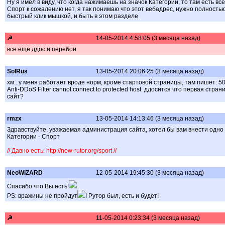
Ну я имел в виду, что когда нажимаешь на значок Категории, то там есть вс
Спорт к сожалению нет, я так понимаю что этот вебадрес, нужно полность
быстрый клик мышкой, и быть в этом разделе
☭
14-05-2014 4:58:05 (3 месяца назад)
все еще ддос и перебои
SolRus
13-05-2014 20:06:25 (3 месяца назад)
хм.. у меня работает вроде норм, кроме стартовой страницы, там пишет: 
Anti-DDoS Filter cannot connect to protected host. ддосится что первая стр
сайт?
rmzx
13-05-2014 14:13:46 (3 месяца назад)
Здравствуйте, уважаемая администрация сайта, хотел бы вам внести одно
Категории - Спорт
// Давно есть: http://new-rutor.org/sport //
NeoWIZARD
12-05-2014 19:45:30 (3 месяца назад)
Спасибо что Вы есть!
PS: вражины не пройдут
! Рутор был, есть и будет!
☭
11-05-2014 0:23:34 (3 месяца назад)