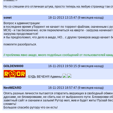
Но со слешем-это отличная штука, просто теперь на любую страницу так с
sonet
18-11-2013 13:15:47 (9 месяцев назад)
Вопрос к администрации:
в последнее время уТоррент не качает по торрент-файлам, скаченным с р
МСК) - и так бесконечно. если переключиться на кверти - загрузка начинает
загрузка продолжается!
я бы предположил, что дело в акадо, НО... с других трекеров акадо качает б
помогите разобраться.
// проблема явно акадо, много подобных сообщений от пользователей кака
GOLDEN9000
16-11-2013 19:50:15 (9 месяцев назад)
- БУДЬ ВЕЧЕН!!! Админы
NeoWIZARD
16-11-2013 18:57:47 (9 месяцев назад)
Опять разные личности пытаются отвратить верующих в свободный обмен о
ддосами, не блокировками, не сбить нас от выбранного пути. Блокировки о
заветный сайт и скачаем и зальем! Рутор жил, жив и будет жить! Пускай б
сломить!
Большое спасибо рутору что он есть!