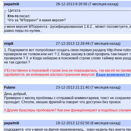
papa/mili
28-12-2013 8:26:56 (7 месяцев назад)
Цитата
Кто-то
писал:
Что за "МТоррент" и какая версия?
у меня версия МТоррента - русифицированная 1.8.2... может посоветуете, 
равно пиры по нулям...
migdi
27-12-2013 12:28:49 (7 месяцев назад)
1. Подскажите вот попробовал создать свою первую раздачу http://new-rutor.
проверили ее толком или нет ? 2. Когда захожу в свой профиль там пишет
проверили ? 3. и Когда набираю в поисковой строке слово таймер мою разд
не так сделал ?
// Естественно в поисковой строке она не показывалась, так как её не пр
одобряются, во избежание распространения вирусов:
Ваши возможности 
Fulano
23-12-2013 21:21:40 (7 месяцев назад)
День добрый,
Примерно с месяц проблемы с отправкой комментариев, текст не сохраняет
проходит. Chrome, окошко фригейта говорит что доступен без прокси.
// Другие браузеры пробовали? Как они функционируют в подобных случаях?
papa/mili
19-12-2013 12:02:50 (8 месяцев назад)
подскажите, что у меня за фигня приключилась... пару недель без инета про