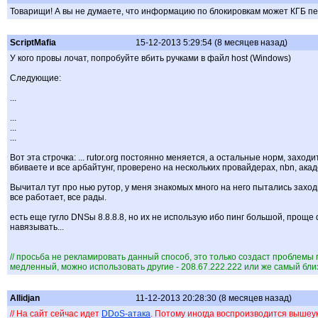
Товарищи! А вы не думаете, что информацию по блокировкам может КГБ пер
ScriptMafia
15-12-2013 5:29:54 (8 месяцев назад)
У кого провы лочат, попробуйте вбить ручками в файл host (Windows)
Следующие:
...
...
...
...
Вот эта строчка: ... rutor.org постоянно меняется, а остальные норм, захо
вбиваете и все арбайтунг, проверено на нескольких провайдерах, nbn, акад
Вычитал тут про нью рутор, у меня знакомых много на него пытались захо
все работает, все рады.
есть еще гугло DNSы 8.8.8.8, но их не использую ибо пинг большой, проще 
навязывать...
// просьба не рекламировать данный способ, это только создаст проблемы
медленный, можно использовать другие - 208.67.222.222 или же самый близ
Allidjan
11-12-2013 20:28:30 (8 месяцев назад)
// На сайт сейчас идет
DDoS-атака
. Потому иногда воспроизводится вышеук