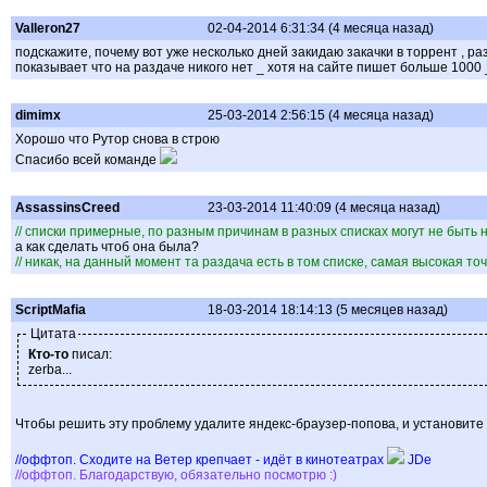
Valleron27
02-04-2014 6:31:34 (4 месяца назад)
подскажите, почему вот уже несколько дней закидаю закачки в торрент , ра
показывает что на раздаче никого нет _ хотя на сайте пишет больше 1000 
dimimx
25-03-2014 2:56:15 (4 месяца назад)
Хорошо что Рутор снова в строю
Спасибо всей команде
AssassinsCreed
23-03-2014 11:40:09 (4 месяца назад)
// списки примерные, по разным причинам в разных списках могут не быть
а как сделать чтоб она была?
// никак, на данный момент та раздача есть в том списке, самая высокая то
ScriptMafia
18-03-2014 18:14:13 (5 месяцев назад)
Цитата
Кто-то
писал:
zerba...
Чтобы решить эту проблему удалите яндекс-браузер-попова, и установите 
//оффтоп. Сходите на Ветер крепчает - идёт в кинотеатрах
JDe
//оффтоп. Благодарствую, обязательно посмотрю :)