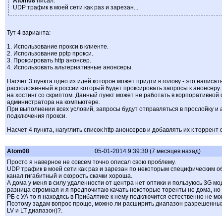
Atom08
писал:
UDP трафик в моей сети как раз и зарезан...
Тут 4 варианта:
1. Использование прокси в клиенте.
2. Использование pptp прокси.
3. Проксировать http анонсер.
4. Использовать альтернативные анонсеры.
Насчет 3 пункта одно из идей которое может придти в голову - это написать
расположенный в россии который будет проксировать запросы к анонсеру. 
на хостинг со скриптом. Данный пункт может не работать в корпоративной 
администратора на компьютере.
При выполнении всех условий, запросы будут отправляться в прослойку и 
подключения прокси.
Насчет 4 пункта, нагуглить список http анонсеров и добавлять их к торрент
Atom08
05-01-2014 9:39:30 (7 месяцев назад)
Просто я наверное не совсем точно описал свою проблему.
UDP трафик в моей сети как раз и зарезан по некоторым специфическим об
канал гигабитный и скорость скачки хороша.
А дома у меня в силу удаленности от центра нет оптики и пользуюсь 3G мод
разница огромная и я предпочитаю качать некоторые торенты не дома, но т
РБ с УА то я находясь в Прибалтике к нему подключится естественно не мог
Поэтому задам вопрос проще, можно ли расширить диапазон разрешенных 
LV и LT диапазон)?.