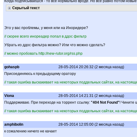
Когда подписываешся - то все нормально вроде. Но все равно потом новые
Скрытый текст
Это у вас проблемы, у меня или на Иноридере?
// скорее всего инореадер попал в ддос фильтр
Убрать из ддос фильтра можно? Или что можно сделать?
// можно пробовать http://new-rutor.org/rss.php
gohaspb
28-05-2014 20:26:32 (2 месяца назад)
Присоединяюсь к предыдущему оратору
// такая ошибка выскакивает на некоторых поддельных сайтах, на настоя
Viona
28-05-2014 14:21:31 (2 месяца назад)
Поддерживаю. При переходе на торрент ссылку:
"404 Not Found"
! Чините 
// такая ошибка выскакивает на некоторых поддельных сайтах, на настоя
amphibolin
28-05-2014 12:05:00 (2 месяца назад)
к сожалению ничего не качает