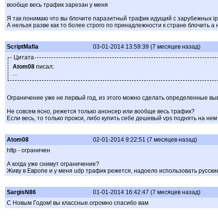
вообще весь трафик зарезан у меня
Я так понимаю что вы блочите паразитный трафик идущий с зарубежных ip,
А нельзя разве как то более строго по принадлежности к стране блочить а
ScriptMafia
03-01-2014 13:59:39 (7 месяцев назад)
Цитата
Atom08
писал:
...
Ограничение уже не первый год, из этого можно сделать определенные выво
Не совсем ясно, режется только анонсер или вообще весь трафик?
Если весь, то только прокси, либо купить себе дешевый vps поднять на нем 
Atom08
02-01-2014 9:22:51 (7 месяцев назад)
http - ограничен
А когда уже снимут ограничение?
Живу в Европе и у меня udp трафик режется, надоело использовать русски
SargisN86
01-01-2014 16:42:47 (7 месяцев назад)
С Новым Годом! вы классные.огромно спасибо вам