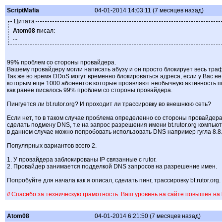
ScriptMafia
04-01-2014 14:03:11 (7 месяцев назад)
Цитата
Atom08
писал:
...
99% проблем со стороны провайдера.
Вашему провайдеру могли написать абузу и он просто блокирует весь трафик
Так же во время DDoS могут временно блокироваться адреса, если у Вас не
которым еще 1000 абонентов которые проявляют необычную активность по 
как ранее писалось 99% проблем со стороны провайдера.
Пингуется ли bt.rutor.org? И проходит ли трассировку во внешнюю сеть?
Если нет, то в таком случае проблема определенно со стороны провайдера
сделать подмену DNS, т.е на запрос разрешения имени bt.rutor.org компью
в данном случае можно попробовать использовать DNS например гугла 8.8.
Популярных вариантов всего 2.
1. У провайдера заблокированы IP связанные с rutor.
2. Провайдер занимается подделкой DNS запросов на разрешение имен.
Попробуйте для начала как я описал, сделать пинг, трассировку bt.rutor.org.
// Спасибо за техническую грамотность. Ваш уровень на сайте повышен на
Atom08
04-01-2014 6:21:50 (7 месяцев назад)