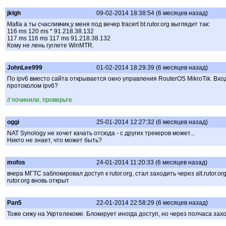
jklgh
09-02-2014 18:38:54 (6 месяцев назад)
Mafia а ты счасливчик,у меня под вечер tracert bt.rutor.org выглядит так:
116 ms 120 ms * 91.218.38.132
117 ms 116 ms 117 ms 91.218.38.132
Кому не лень гуглете WinMTR.
JohnLee999
01-02-2014 18:29:39 (6 месяцев назад)
По ipv6 вместо сайта открывается окно управления RouterOS MikroTik. Вход
протоколом ipv6?
// починили, проверьте
oggi
25-01-2014 12:27:32 (6 месяцев назад)
NAT Synology не хочет качать отсюда - с других трекеров может...
Никто не знает, что может быть?
mofos
24-01-2014 11:20:33 (6 месяцев назад)
вчера МГТС заблокировал доступ к rutor.org, стал заходить через alt.rutor.o
rutor.org вновь открыт
Pan5
22-01-2014 22:58:29 (6 месяцев назад)
Тоже сижу на Укртелекоме. Блокирует иногда доступ, но через полчаса захо