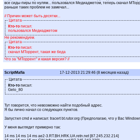
все сиды-пиры по нулям... пользовался Медиаджетом, теперь скачал МТорр
раньше таких проблем не замечал...
// Причин может быть десятки...
Цитата
Кто-то
писал:
пользовался Медиаджетом
Не рекомендуем.
Цитата
Кто-то
писал:
скачал МТоррент, такая же беда
Что за "МТоррент" и какая версия? //
ScriptMafia
17-12-2013 21:29:46 (8 месяцев назад)
Цитата
Кто-то
писал:
Gelo_80
Тут говорится, что невозможно найти подобный адрес.
Я бы лично начал со следующих пунктов.
Запустил cmd и написал: tracert bt.rutor.org (Предполагаю, что у Вас Window
У меня выглядит примерно так:
14 ms 14 ms 14 ms ae2-3.RT.BH.HRK.UA.retn.net [87.245.232.214]