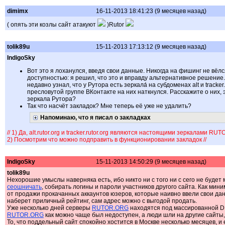
dimimx
16-11-2013 18:41:23 (9 месяцев назад)
( опять эти козлы сайт атакуют
)Rutor
tolik89u
15-11-2013 17:13:12 (9 месяцев назад)
IndigoSky
Вот это я лоханулся, введя свои данные. Никогда на фишинг не вёлся
доступностью: я решил, что это и вправду альтернативное решение. 
недавно узнал, что у Рутора есть зеркала́ на субдоменах alt и tracke
пресловутой группе ВКонтакте на них наткнулся. Расскажите о них, 
зеркала Рутора?
Так что насчёт закладок? Мне теперь её уже не удалить?
Напоминаю, что я писал о закладках
// 1) Да, alt.rutor.org и tracker.rutor.org являются настоящими зеркалами R
2) Посмотрим что можно подправить в функционировании закладок //
IndigoSky
15-11-2013 14:50:29 (9 месяцев назад)
tolik89u
Нехорошие умыслы наверняка есть, ибо никто ни с того ни с сего не будет
сеошничать
, собирать логины и пароли участников другого сайта. Как мин
от продажи прокачанных аккаунтов юзеров, которые наивно ввели свои дан
наберет приличный рейтинг, сам адрес можно с выгодой продать.
Уже несколько дней серверы
RUTOR.ORG
находятся под массированной DD
RUTOR.ORG
как можно чаще был недоступен, а люди шли на другие сайты,
То, что поддельный сайт спокойно хостится в Москве несколько месяцев, и 