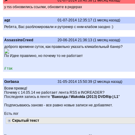
☭
01-07-2014 16:40:38 (1 месяц назад)
у rss обновились ссылки, обновите в ридерах
agz
01-07-2014 12:35:17 (1 месяц назад)
Ребята, Вас разблокировали и рутрекер с ннм-клабом заодно :)
AssassinsCreed
20-06-2014 21:36:13 (1 месяц назад)
доброго времени суток, как правильно указать кликабельный банер?
По Идее правлино, но почему то не работает
// так
Gorbasa
31-05-2014 15:50:39 (2 месяца назад)
Всем превед!
Почему с 14.05.14 не работает лента RSS в INOREADER?
Последняя запись в ленте "
Ваколда / Wakolda (2013) DVDRip | L1
"
Подписываюсь заново - все равно новые записи не добавляет.
Есть лог
Скрытый текст