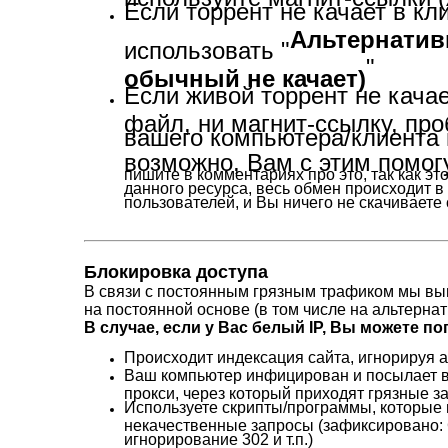
Если торрент не качает в кл
Альтернативн
использовать "
"
обычный не качает)
Если живой торрент не кача
файл, ни магнит-ссылку, пр
вашего компьютера/клиента 
возможно, Вам с этим помог
пишите в комментариях про это, так как э
данного ресурса, весь обмен происходит в
пользователей, и Вы ничего не скачиваете 
Блокировка доступа
В связи с постоянным грязным трафиком мы вы
на постоянной основе (в том числе на альтерна
В случае, если у Вас белый IP, Вы можете поп
Происходит индексация сайта, игнорируя ак
Ваш компьютер инфицирован и посылает 
прокси, через который приходят грязные з
Используете скрипты/программы, которые
некачественные запросы (зафиксировано:
игнорирование 302 и т.п.)