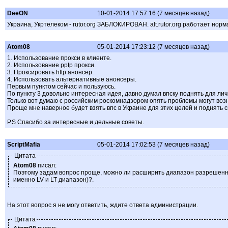
DeeON
10-01-2014 17:57:16 (7 месяцев назад)
Украина, Укртелеком - rutor.org ЗАБЛОКИРОВАН. alt.rutor.org работает норм
Atom08
05-01-2014 17:23:12 (7 месяцев назад)
1. Использование прокси в клиенте.
2. Использование pptp прокси.
3. Проксировать http анонсер.
4. Использовать альтернативные анонсеры.
Первым пунктом сейчас и пользуюсь.
По пункту 3 довольно интересная идея, давно думал впску поднять для лич
Только вот думаю с российским роскомнадзором опять проблемы могут возн
Проще мне наверное будет взять впс в Украине для этих целей и поднять 
P.S Спасибо за интересные и дельные советы.
ScriptMafia
05-01-2014 17:02:53 (7 месяцев назад)
Цитата
Atom08
писал:
Поэтому задам вопрос проще, можно ли расширить диапазон разрешенны
именно LV и LT диапазон)?.
На этот вопрос я не могу ответить, ждите ответа администрации.
Цитата