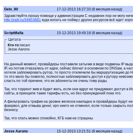
Gelo_80
17-12-2013 16:27:33 (8 месяцев назад)
Здравствуйте,прошу помощи у администрации.С недавних пор не могу ничег
http://zalil.ru/34853881
куда копать не пойму,с других ресурсов всё идет хор
ScriptMafia
15-12-2013 19:49:18 (8 месяцев назад)
Цитата
Кто-то
писал:
Jesse Aarons
На данный момент, провайдеры поставили затычки в виде подмены IP выд
IP, но потом отказались от идеи, сейчас блочат в основном по DNSам, а на
хотели заблокировать рутор, то просто отключили бы маршрутизацию до Н
то это мало бы помогло, полностью заблокировать доступ к рутору невозм
сласть по той причине, что их абоненты не очень тому рады.
Так, что торрент жив и будет жить, если они вдруг не придумают доступ в
сайты, в принципе такие тарифы есть, но без принуждений пока что.
А фильтровать трафик на уровне железок накладно и провайдеры будут не
фаервол, для отмыва денег, vpn никто не отменял, если только закрыть п
бизнесу.
Так, что спать можно спокойно, КГБ нам не страшны.
Jesse Aarons
15-12-2013 13:21:51 (8 месяцев назад)