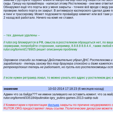
закачке с рутора в торрент клиенте напротив udp rutor.org пишется No such
сиды. Грешу на провайлера - написал этому Ростелекому - они мне ответил
Обнаружил ещё что порты все у меня закрыты - точнее всё вроде с виду раб
проверке любого порта он закрыт. В антивирусе касперского сделал даже 
и пинг и трассировку. Может подскажете провайдер химичит или всё таки у
2 назад всё работало. Ничего на комп не ставил.
-- тех. данные удалены --
// rutor.org блокируется в РФ, смысла в росстелеком обращаться нет, по в
серверами, попробуйте сторонние, например, 8.8.8.8 8.8.4.4 , также любой 
rutor.org/torrent/178905 решит описанную проблему
Огромное спасибо за помощь! Действительно убрал ДНС Ростелекома и 
заработало - теперь захожу без тор браузера спокойно и даже кажетс
ретрекер/локал теперь не работает, но пусть его ростелекомовцы оста
// если нужен ретракер.локал, то можно узнать его адрес у ростелеком днс 
знамение
10-02-2014 17:18:23 (6 месяцев назад)
Админ что за байда??? ни имени залившего ни оставить комент. что за май
rutor.org/torrent/335184/putinskie-igry_putins-games-2013-satrip-sub
// Комментарии к презентации
фильма
закрыты по причине неудержимого с
RUTOR.ORG предоставляет лишь ссылки. Политические дискуссии можете в