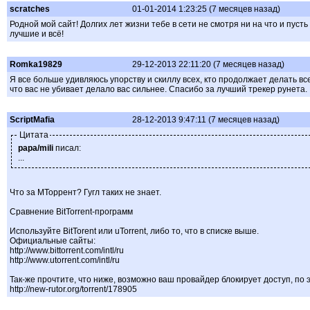
scratches
01-01-2014 1:23:25 (7 месяцев назад)
Родной мой сайт! Долгих лет жизни тебе в сети не смотря ни на что и пус
лучшие и всё!
Romka19829
29-12-2013 22:11:20 (7 месяцев назад)
Я все больше удивляюсь упорству и скиллу всех, кто продолжает делать в
что вас не убивает делало вас сильнее. Спасибо за лучший трекер рунета.
ScriptMafia
28-12-2013 9:47:11 (7 месяцев назад)
Цитата
papa/mili
писал:
...
Что за МТоррент? Гугл таких не знает.
Сравнение BitTorrent-программ
Используйте BitTorent или uTorrent, либо то, что в списке выше.
Официальные сайты:
http://www.bittorrent.com/intl/ru
http://www.utorrent.com/intl/ru
Так-же прочтите, что ниже, возможно ваш провайдер блокирует доступ, по
http://new-rutor.org/torrent/178905