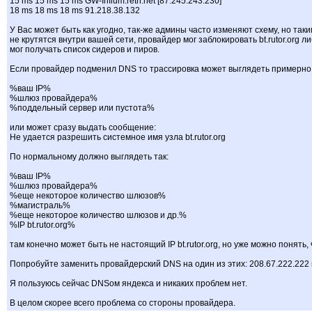
15 ms 15 ms 15 ms GW-Infium.retn.net [87.245.243.230]
18 ms 18 ms 18 ms 91.218.38.132
У Вас может быть как угодно, так-же админы часто изменяют схему, но таки
не крутятся внутри вашей сети, провайдер мог заблокировать bt.rutor.org 
мог получать список сидеров и пиров.
Если провайдер подменил DNS то трассировка может выглядеть примерно 
%ваш IP%
%шлюз провайдера%
%поддельный сервер или пустота%
или может сразу выдать сообщение:
Не удается разрешить системное имя узла bt.rutor.org
По нормальному должно выглядеть так:
%ваш IP%
%шлюз провайдера%
%еще некоторое количество шлюзов%
%магистраль%
%еще некоторое количество шлюзов и др.%
%IP bt.rutor.org%
там конечно может быть не настоящий IP bt.rutor.org, но уже можно понять,
Попробуйте заменить провайдерский DNS на один из этих: 208.67.222.222 
Я пользуюсь сейчас DNSом яндекса и никаких проблем нет.
В целом скорее всего проблема со стороны провайдера.