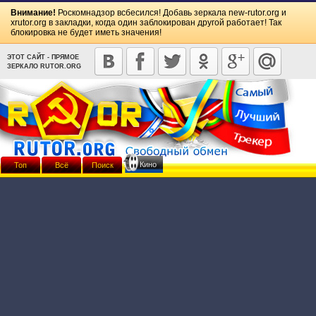
Внимание!
Роскомнадзор всбесился! Добавь зеркала
new-rutor.org
и
xrutor.org
в закладки, когда один заблокирован другой работает! Так
блокировка не будет иметь значения!
ЭТОТ САЙТ - ПРЯМОЕ
ЗЕРКАЛО RUTOR.ORG
Кино
Топ
Всё
Поиск