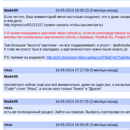
Maikk99
16-05-2014 18:30:23 (3 месяца назад)
Если честно, Ваш комментарий меня настолько озадачил, что я даже заскр
в чем дело.
http://rghost.ru/55221157 (нужно скачать чтобы рассмотреть)
// И зачем передавать картинки через rghost.ru, если их непосредственно 
множество нормальных картинкохостингов, к примеру: Radikal.Ru, Fastpic.Ru, Fi
Там большая "высота" картинки - не все поддерживают, а ргхост - файлооб
К тому же ргхост был в закладках, а картинкохостинг нужно было искать )))
P.S. прямая на радикале:
http://s35-temporary-files.radikal.ru/f79b87e875a
rmzx
16-05-2014 17:17:39 (3 месяца назад)
Maikk99
просмотрел сейчас ещё раз всё внимательно, даже не один раз, а несколько,
"Софт" стоит "Игры", а после него только "Книги" и "Другое"
Maikk99
16-05-2014 16:57:35 (3 месяца назад)
rmzx
,
есть же полноценный раздел. Зайти на главную. Выбрать сортировку по ка
rmzx
16-05-2014 16:34:26 (3 месяца назад)