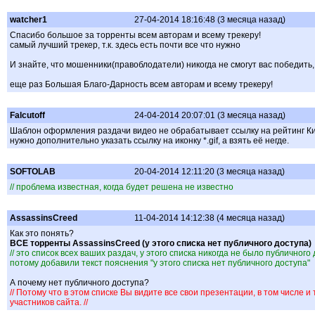
watcher1
27-04-2014 18:16:48 (3 месяца назад)
Спасибо большое за торренты всем авторам и всему трекеру!
самый лучший трекер, т.к. здесь есть почти все что нужно
И знайте, что мошенники(правоблодатели) никогда не смогут вас победить,
еще раз Большая Благо-Дарность всем авторам и всему трекеру!
Falcutoff
24-04-2014 20:07:01 (3 месяца назад)
Шаблон оформления раздачи видео не обрабатывает ссылку на рейтинг Ки
нужно дополнительно указать ссылку на иконку *.gif, а взять её негде.
SOFTOLAB
20-04-2014 12:11:20 (3 месяца назад)
// проблема известная, когда будет решена не известно
AssassinsCreed
11-04-2014 14:12:38 (4 месяца назад)
Как это понять?
ВСЕ торренты AssassinsCreed (у этого списка нет публичного доступа)
// это список всех ваших раздач, у этого списка никогда не было публичного
потому добавили текст пояснения "у этого списка нет публичного доступа"
А почему нет публичного доступа?
// Потому что в этом списке Вы видите все свои презентации, в том числе и 
участников сайта. //