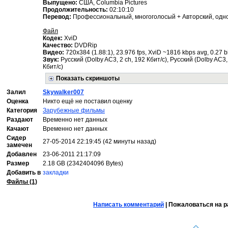
Выпущено:
США, Columbia Pictures
Продолжительность:
02:10:10
Перевод:
Профессиональный, многоголосый + Авторский, одн
Файл
Кодек:
XviD
Качество:
DVDRip
Видео:
720x384 (1.88:1), 23.976 fps, XviD ~1816 kbps avg, 0.27 bi
Звук:
Русский (Dolby AC3, 2 ch, 192 Кбит/с), Русский (Dolby AC3,
Кбит/с)
Показать скриншоты
Залил
Skywalker007
Оценка
Никто ещё не поставил оценку
Категория
Зарубежные фильмы
Раздают
Временно нет данных
Качают
Временно нет данных
Сидер
27-05-2014 22:19:45 (42 минуты назад)
замечен
Добавлен
23-06-2011 21:17:09
Размер
2.18 GB (2342404096 Bytes)
Добавить в
закладки
Файлы (1)
Написать комментарий
| Пожаловаться на р