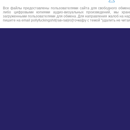
Все файлы предоставлены пользователями сайта для свободного обмена.
либо цифровыми копиями аудио-визуальных произведений, мы хра
загруженными пользователями для обмена. Для направления жалоб на нар
пишите на email pollyfuckingshit(гав-гав)ro[точка]ру с темой "удалить не чит