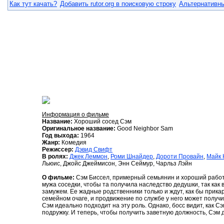
Как тут качать?
Добавить rutor.org в поисковую строку
Альтернативны
Информация о фильме
Название:
Хороший сосед Сэм
Оригинальное название:
Good Neighbor Sam
Год выхода:
1964
Жанр:
Комедия
Режиссер:
Дэвид Свифт
В ролях:
Джек Леммон
,
Роми Шнайдер
,
Дороти Провайн
,
Майк 
Льюис, Джойс Джеймисон, Энн Сеймур, Чарльз Лэйн
О фильме:
Сэм Биссел, примерный семьянин и хороший работн
мужа соседки, чтобы та получила наследство дедушки, так как 
замужем. Ее жадные родственники только и ждут, как бы прик
семейном очаге, и продвижение по службе у него может получит
Сэм идеально подходит на эту роль. Однако, босс видит, как Сэ
подружку. И теперь, чтобы получить заветную должность, Сэм