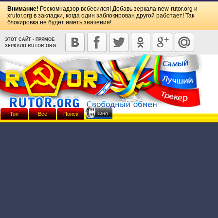
Внимание!
Роскомнадзор всбесился! Добавь зеркала
new-rutor.org
и
xrutor.org
в закладки, когда один заблокирован другой работает! Так
блокировка не будет иметь значения!
ЭТОТ САЙТ - ПРЯМОЕ
ЗЕРКАЛО RUTOR.ORG
Кино
Топ
Всё
Поиск