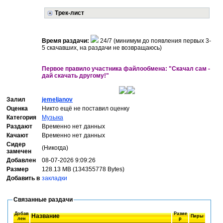
Трек-лист
Время раздачи:
24/7 (минимум до появления первых 3-
5 скачавших, на раздачи не возвращаюсь)
Первое правило участника файлообмена: "Скачал сам -
дай скачать другому!"
Залил
jemeljanov
Оценка
Никто ещё не поставил оценку
Категория
Музыка
Раздают
Временно нет данных
Качают
Временно нет данных
Сидер
(Никогда)
замечен
Добавлен
08-07-2026 9:09:26
Размер
128.13 MB (134355778 Bytes)
Добавить в
закладки
Связанные раздачи
Добав
Разме
Название
Пиры
лен
р