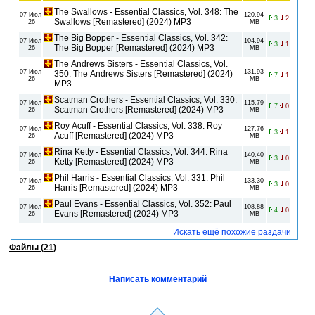
The Swallows - Essential Classics, Vol. 348: The
07 Июл
120.94
3
2
Swallows [Remastered] (2024) MP3
26
MB
The Big Bopper - Essential Classics, Vol. 342:
07 Июл
104.94
3
1
The Big Bopper [Remastered] (2024) MP3
26
MB
The Andrews Sisters - Essential Classics, Vol.
07 Июл
131.93
350: The Andrews Sisters [Remastered] (2024)
7
1
26
MB
MP3
Scatman Crothers - Essential Classics, Vol. 330:
07 Июл
115.79
7
0
Scatman Crothers [Remastered] (2024) MP3
26
MB
Roy Acuff - Essential Classics, Vol. 338: Roy
07 Июл
127.76
3
1
Acuff [Remastered] (2024) MP3
26
MB
Rina Ketty - Essential Classics, Vol. 344: Rina
07 Июл
140.40
3
0
Ketty [Remastered] (2024) MP3
26
MB
Phil Harris - Essential Classics, Vol. 331: Phil
07 Июл
133.30
3
0
Harris [Remastered] (2024) MP3
26
MB
Paul Evans - Essential Classics, Vol. 352: Paul
07 Июл
108.88
4
0
Evans [Remastered] (2024) MP3
26
MB
Искать ещё похожие раздачи
Файлы (21)
Написать комментарий