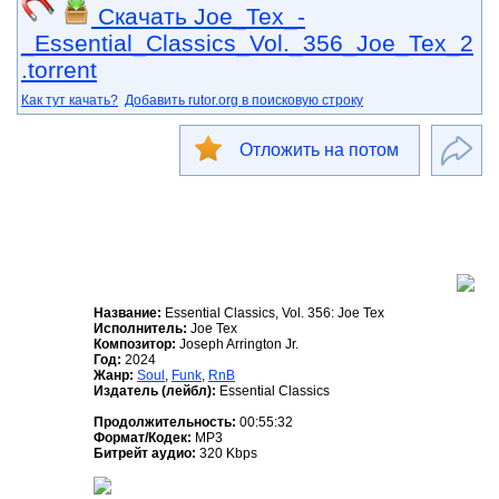
Скачать Joe_Tex_-
_Essential_Classics_Vol._356_Joe_Tex_2
.torrent
Как тут качать?
Добавить rutor.org в поисковую строку
Отложить на потом
Название:
Essential Classics, Vol. 356: Joe Tex
Исполнитель:
Joe Tex
Композитор:
Joseph Arrington Jr.
Год:
2024
Жанр:
Soul
,
Funk
,
RnB
Издатель (лейбл):
Essential Classics
Продолжительность:
00:55:32
Формат/Кодек:
MP3
Битрейт аудио:
320 Kbps