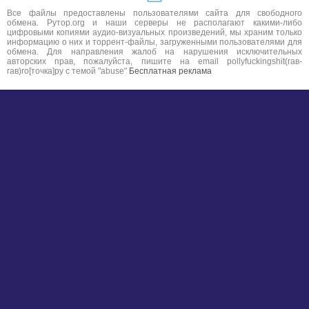
Все файлы предоставлены пользователями сайта для свободного
обмена. Рутор.org и наши серверы не располагают какими-либо
цифровыми копиями аудио-визуальных произведений, мы храним только
информацию о них и торрент-файлы, загруженными пользователями для
обмена. Для направления жалоб на нарушения исключительных
авторских прав, пожалуйста, пишите на email pollyfuckingshit(гав-
гав)ro[точка]ру с темой "abuse"
Бесплатная реклама