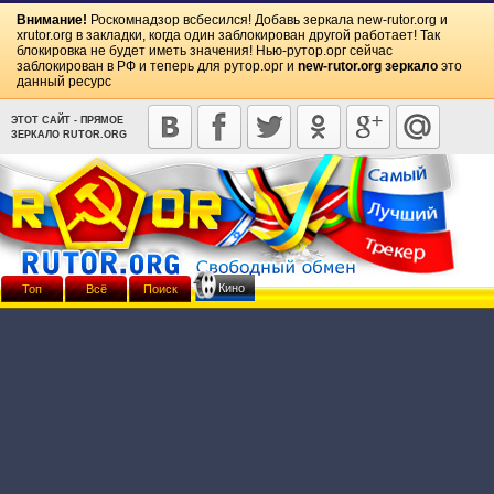
Внимание!
Роскомнадзор всбесился! Добавь зеркала
new-rutor.org
и
xrutor.org
в закладки, когда один заблокирован другой работает! Так
блокировка не будет иметь значения! Нью-рутор.орг сейчас
заблокирован в РФ и теперь для рутор.орг и
new-rutor.org зеркало
это
данный ресурс
ЭТОТ САЙТ - ПРЯМОЕ
ЗЕРКАЛО RUTOR.ORG
Кино
Топ
Всё
Поиск