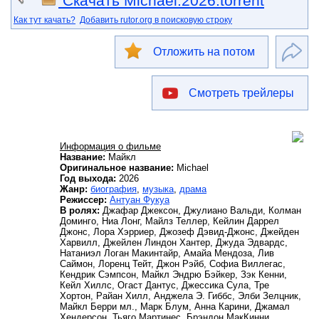
Скачать Michael.2026.torrent
Как тут качать?
Добавить rutor.org в поисковую строку
Отложить на потом
Смотреть трейлеры
Информация о фильме
Название:
Майкл
Оригинальное название:
Michael
Год выхода:
2026
Жанр:
биография
,
музыка
,
драма
Режиссер:
Антуан Фукуа
В ролях:
Джафар Джексон, Джулиано Вальди, Колман
Доминго, Ниа Лонг, Майлз Теллер, Кейлин Даррел
Джонс, Лора Хэрриер, Джозеф Дэвид-Джонс, Джейден
Харвилл, Джейлен Линдон Хантер, Джуда Эдвардс,
Натаниэл Логан Макинтайр, Амайа Мендоза, Лив
Саймон, Лоренц Тейт, Джон Рэйб, Софиа Виллегас,
Кендрик Сэмпсон, Майкл Эндрю Бэйкер, Зэк Кенни,
Кейл Хиллс, Огаст Дантус, Джессика Сула, Тре
Хортон, Райан Хилл, Анджела Э. Гиббс, Элби Зелцник,
Майкл Берри мл., Марк Блум, Анна Карини, Джамал
Хендерсон, Тьяго Мартинес, Брэндон МакКинни,