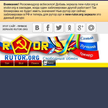
Внимание!
Роскомнадзор всбесился! Добавь зеркала
new-rutor.org
и
xrutor.org
в закладки, когда один заблокирован другой работает! Так
блокировка не будет иметь значения! Нью-рутор.орг сейчас
заблокирован в РФ и теперь для рутор.орг и
new-rutor.org зеркало
это
данный ресурс
ЭТОТ САЙТ - ПРЯМОЕ
ЗЕРКАЛО RUTOR.ORG
Кино
Топ
Всё
Поиск