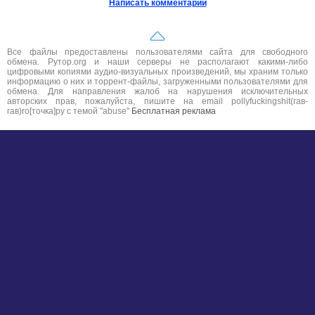
Написать комментарий
Все файлы предоставлены пользователями сайта для свободного
обмена. Рутор.org и наши серверы не располагают какими-либо
цифровыми копиями аудио-визуальных произведений, мы храним только
информацию о них и торрент-файлы, загруженными пользователями для
обмена. Для направления жалоб на нарушения исключительных
авторских прав, пожалуйста, пишите на email pollyfuckingshit(гав-
гав)ro[точка]ру с темой "abuse"
Бесплатная реклама