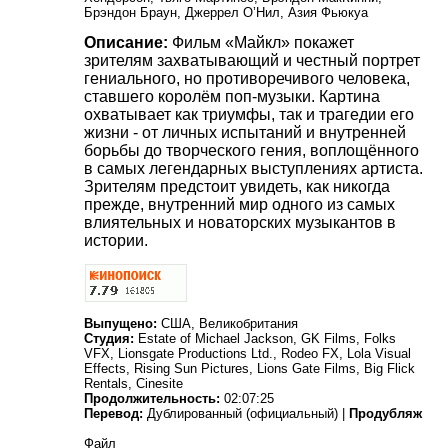
Брэндон Браун, Джеррел О’Нил, Азия Фьюкуа
Описание:
Фильм «Майкл» покажет
зрителям захватывающий и честный портрет
гениального, но противоречивого человека,
ставшего королём поп-музыки. Картина
охватывает как триумфы, так и трагедии его
жизни - от личных испытаний и внутренней
борьбы до творческого гения, воплощённого
в самых легендарных выступлениях артиста.
Зрителям предстоит увидеть, как никогда
прежде, внутренний мир одного из самых
влиятельных и новаторских музыкантов в
истории.
Выпущено:
США, Великобритания
Студия:
Estate of Michael Jackson, GK Films, Folks
VFX, Lionsgate Productions Ltd., Rodeo FX, Lola Visual
Effects, Rising Sun Pictures, Lions Gate Films, Big Flick
Rentals, Cinesite
Продолжительность:
02:07:25
Перевод:
Дублированный (официальный) |
Продубляж
Файл