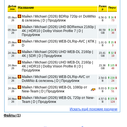
Добав
Разме
Название
Пиры
лен
р
Майкл / Michael (2026) BDRip 720p от DoMiNo
05 Июл
6.56 G
36
& селезень | D | Продубляж
26
B
73
Майкл / Michael (2026) UHD BDRemux 2160p |
05 Июл
80.59
24
4K | HDR10 | Dolby Vision Profile 7 | D |
26
GB
36
Продубляж
Майкл / Michael (2026) WEB-DLRip-AVC | КПК |
25 Июн
1.01 G
35
D
26
B
3
Майкл / Michael (2026) UHD WEB-DL 2160p |
24 Июн
23.41
32
4K | SDR | D | Продубляж
26
GB
19
Майкл / Michael (2026) UHD WEB-DL 2160p |
24 Июн
23.38
105
4K | HDR10 | Dolby Vision Profile 8 | D |
26
GB
48
Продубляж
Майкл / Michael (2026) WEB-DLRip-AVC от
24 Июн
2.54 G
229
DoMiNo & селезень | D | Продубляж
26
B
24
Майкл / Michael (2026) WEB-DL 1080p от
24 Июн
8.03 G
224
4
New-Team | D | Продубляж
26
B
51
Майкл / Michael (2026) WEB-DL 720p от New-
24 Июн
4.57 G
375
Team | D | Продубляж
26
B
124
Искать ещё похожие раздачи
Файлы (1)