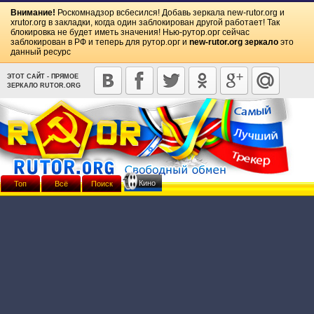
Внимание!
Роскомнадзор всбесился! Добавь зеркала
new-rutor.org
и
xrutor.org
в закладки, когда один заблокирован другой работает! Так
блокировка не будет иметь значения! Нью-рутор.орг сейчас
заблокирован в РФ и теперь для рутор.орг и
new-rutor.org зеркало
это
данный ресурс
ЭТОТ САЙТ - ПРЯМОЕ
ЗЕРКАЛО RUTOR.ORG
Кино
Топ
Всё
Поиск