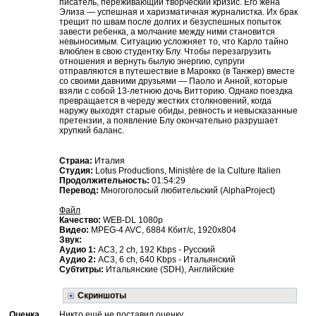
писатель, переживающий творческий кризис. Его жена
Элиза — успешная и харизматичная журналистка. Их брак
трещит по швам после долгих и безуспешных попыток
завести ребенка, а молчание между ними становится
невыносимым. Ситуацию усложняет то, что Карло тайно
влюблен в свою студентку Блу. Чтобы перезагрузить
отношения и вернуть былую энергию, супруги
отправляются в путешествие в Марокко (в Танжер) вместе
со своими давними друзьями — Паоло и Анной, которые
взяли с собой 13-летнюю дочь Витторию. Однако поездка
превращается в череду жестких столкновений, когда
наружу выходят старые обиды, ревность и невысказанные
претензии, а появление Блу окончательно разрушает
хрупкий баланс.
Страна:
Италия
Студия:
Lotus Productions, Ministère de la Culture Italien
Продолжительность:
01:54:29
Перевод:
Многоголосый любительский (AlphaProject)
Файл
Качество:
WEB-DL 1080p
Видео:
MPEG-4 AVC, 6884 Кбит/с, 1920x804
Звук:
Аудио 1:
AC3, 2 ch, 192 Kbps - Русский
Аудио 2:
AC3, 6 ch, 640 Kbps - Итальянский
Субтитры:
Итальянские (SDH), Английские
Скриншоты
Оценка
Никто ещё не поставил оценку