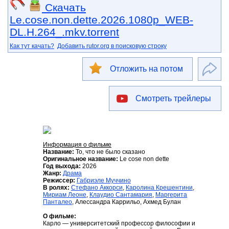
Скачать
Le.cose.non.dette.2026.1080p_WEB-
DL.H.264_.mkv.torrent
Как тут качать?
Добавить rutor.org в поисковую строку
Отложить на потом
Смотреть трейлеры
Информация о фильме
Название:
То, что не было сказано
Оригинальное название:
Le cose non dette
Год выхода:
2026
Жанр:
Драма
Режиссер:
Габриэле Муччино
В ролях:
Стефано Аккорси
,
Каролина Крешентини
,
Мириам Леоне
,
Клаудио Сантамария
,
Маргерита
Панталео
, Алессандра Каррильо, Ахмед Булан
О фильме:
Карло — университетский профессор философии и