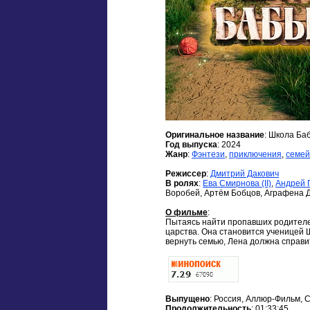
Оригинальное название
: Школа Ба
Год выпуска
: 2024
Жанр
:
Фэнтези
,
приключения
,
семе
Режиссер
:
Дмитрий Дакович
В ролях
:
Ева Смирнова (II)
,
Андрей 
Воробей, Артём Бобцов, Аграфена 
О фильме
:
Пытаясь найти пропавших родителе
царства. Она становится ученицей 
вернуть семью, Лена должна справи
Выпущено
: Россия, Аллюр-Фильм, 
Продолжительность
: 01:33:45