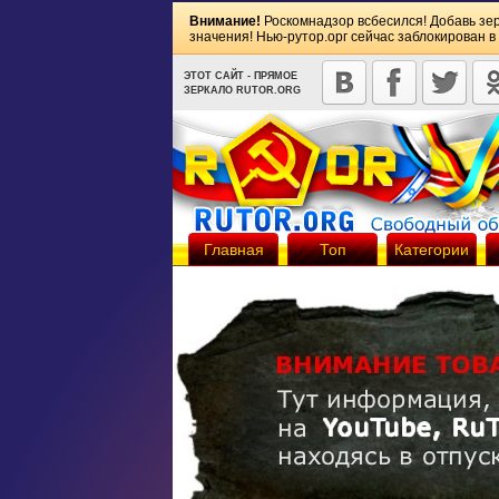
Внимание!
Роскомнадзор всбесился! Добавь зе
значения! Нью-рутор.орг сейчас заблокирован в
ЭТОТ САЙТ - ПРЯМОЕ
ЗЕРКАЛО RUTOR.ORG
Главная
Топ
Категории