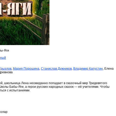
бы-Яги
йный
Грызлов
,
Мария Порошина
,
Станислав Дужников
,
Владимир Капустин
, Елена
Древнова
й, школьница Лена неожиданно попадает в сказочный мир Тридевятого
Школы Бабы-Яги, а герои русских народных сказок — её учителями. Чтобы
ться с испытаниями.
Солар