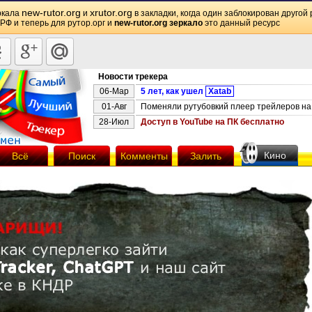
new-rutor.org
xrutor.org
ркала
и
в закладки, когда один заблокирован другой 
 РФ и теперь для рутор.орг и
new-rutor.org зеркало
это данный ресурс
Новости трекера
06-Мар
5 лет, как ушел
Xatab
01-Авг
Поменяли рутубовкий плеер трейлеров на 
28-Июл
Доступ в YouTube на ПК бесплатно
Кино
Всё
Поиск
Комменты
Залить