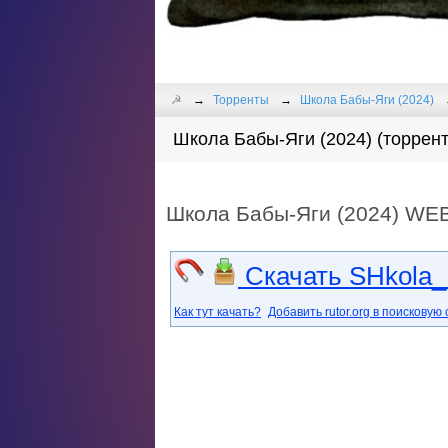
☭
Торренты
Школа Бабы-Яги (2024)
Школа Бабы-Яги (2024) (торрент
Школа Бабы-Яги (2024) WE
Скачать SHkola_B
Как тут качать?
Добавить rutor.org в поисковую 