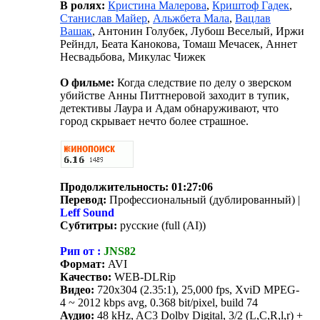
В ролях:
Кристина Малерова
,
Криштоф Гадек
,
Станислав Майер
,
Альжбета Мала
,
Вацлав
Вашак
, Антонин Голубек, Лубош Веселый, Иржи
Рейндл, Беата Канокова, Томаш Мечасек, Аннет
Несвадьбова, Микулас Чижек
О фильме:
Когда следствие по делу о зверском
убийстве Анны Питтнеровой заходит в тупик,
детективы Лаура и Адам обнаруживают, что
город скрывает нечто более страшное.
Продолжительность:
01:27:06
Перевод:
Профессиональный (дублированный) |
Leff Sound
Субтитры:
русские (full (AI))
Рип от :
JNS82
Формат:
AVI
Качество:
WEB-DLRip
Видео:
720x304 (2.35:1), 25,000 fps, XviD MPEG-
4 ~ 2012 kbps avg, 0.368 bit/pixel, build 74
Аудио:
48 kHz, AC3 Dolby Digital, 3/2 (L,C,R,l,r) +