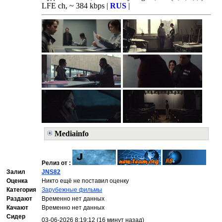
LFE ch, ~ 384 kbps |
RUS
|
Mediainfo
Релиз от :
Залил
JNS82
Оценка
Никто ещё не поставил оценку
Категория
Зарубежные фильмы
Раздают
Временно нет данных
Качают
Временно нет данных
Сидер
03-06-2026 8:19:12 (16 минут назад)