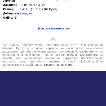
замечен
Добавлен
03-06-2026 6:39:24
Размер
1.46 GB (1571714161 Bytes)
Добавить в
закладки
Файлы (2)
Написать комментарий
Все файлы предоставлены пользователями сайта для свободного
обмена. Рутор.org и наши серверы не располагают какими-либо
цифровыми копиями аудио-визуальных произведений, мы храним только
информацию о них и торрент-файлы, загруженными пользователями для
обмена. Для направления жалоб на нарушения исключительных
авторских прав, пожалуйста, пишите на email pollyfuckingshit(гав-
гав)ro[точка]ру с темой "abuse"
Бесплатная реклама