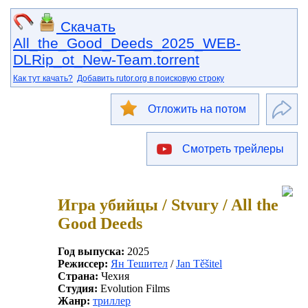
Скачать
All_the_Good_Deeds_2025_WEB-
DLRip_ot_New-Team.torrent
Как тут качать?
Добавить rutor.org в поисковую строку
Отложить на потом
Смотреть трейлеры
Игра убийцы / Stvury / All the
Good Deeds
Год выпуска:
2025
Режиссер:
Ян Тешител
/
Jan Těšitel
Страна:
Чехия
Студия:
Evolution Films
Жанр:
триллер