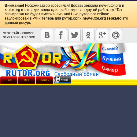
Внимание!
Роскомнадзор всбесился! Добавь зеркала
new-rutor.org
и
xrutor.org
в закладки, когда один заблокирован другой работает! Так
блокировка не будет иметь значения! Нью-рутор.орг сейчас
заблокирован в РФ и теперь для рутор.орг и
new-rutor.org зеркало
это
данный ресурс
ЭТОТ САЙТ - ПРЯМОЕ
ЗЕРКАЛО RUTOR.ORG
Кино
Топ
Всё
Поиск