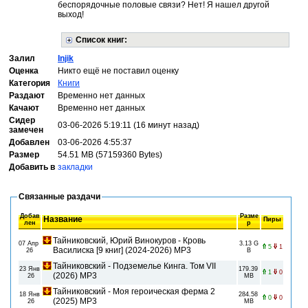
беспорядочные половые связи? Нет! Я нашел другой
выход!
Список книг:
Залил
Injik
Оценка
Никто ещё не поставил оценку
Категория
Книги
Раздают
Временно нет данных
Качают
Временно нет данных
Сидер
03-06-2026 5:19:11 (16 минут назад)
замечен
Добавлен
03-06-2026 4:55:37
Размер
54.51 MB (57159360 Bytes)
Добавить в
закладки
Связанные раздачи
Добав
Разме
Название
Пиры
лен
р
Тайниковский, Юрий Винокуров - Кровь
07 Апр
3.13 G
5
1
Василиска [9 книг] (2024-2026) МР3
26
B
Тайниковский - Подземелье Кинга. Том VII
23 Янв
179.39
1
0
(2026) MP3
26
MB
Тайниковский - Моя героическая ферма 2
18 Янв
284.58
0
0
(2025) MP3
26
MB