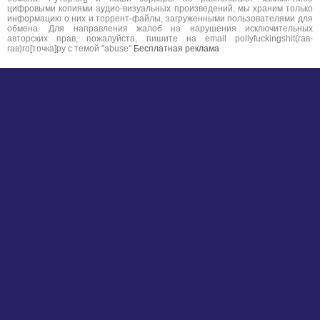
цифровыми копиями аудио-визуальных произведений, мы храним только
информацию о них и торрент-файлы, загруженными пользователями для
обмена. Для направления жалоб на нарушения исключительных
авторских прав, пожалуйста, пишите на email pollyfuckingshit(гав-
гав)ro[точка]ру с темой "abuse"
Бесплатная реклама