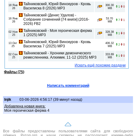
Тайниковский, Юрий Винокуров - Кровь
18 Янв
300.30
1
0
1
Василиска 8 (2026) MP3
26
MB
Тайниковский (Денис Удалов) -
16 Янв
53.70
Собрание сочинений [74 книги] (2016-
7
1
1
26
MB
2026) FB2
Тайниковский - Моя героическая ферма
02 Ноя
328.38
1
0
1
1 (2025) МР3
25
MB
Тайниковский, Юрий Винокуров - Кровь
13 Окт
406.32
2
0
Василиска 7 (2025) МР3
25
MB
Тайниковский - Хроники демонического
02 Сен
333.89
1
0
ремесленника. Алхимик. 11-12 (2025) МР3
25
MB
Искать ещё похожие раздачи
Файлы (75)
Написать комментарий
Injik
03-06-2026 4:56:17 (39 минут назад)
Добавлена новая книга:
Моя героическая ферма 4
Все файлы предоставлены пользователями сайта для свободного
обмена. Рутор.org и наши серверы не располагают какими-либо