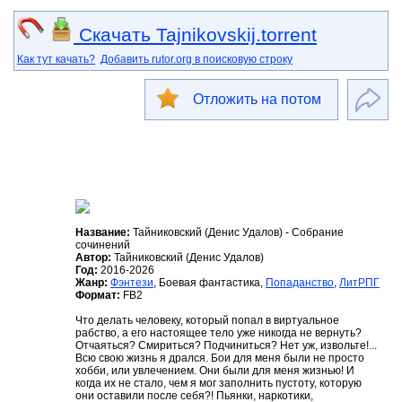
Скачать Tajnikovskij.torrent
Как тут качать?
Добавить rutor.org в поисковую строку
Отложить на потом
Название:
Тайниковский (Денис Удалов) - Собрание
сочинений
Автор:
Тайниковский (Денис Удалов)
Год:
2016-2026
Жанр:
Фэнтези
, Боевая фантастика,
Попаданство
,
ЛитРПГ
Формат:
FB2
Что делать человеку, который попал в виртуальное
рабство, а его настоящее тело уже никогда не вернуть?
Отчаяться? Смириться? Подчиниться? Нет уж, извольте!...
Всю свою жизнь я дрался. Бои для меня были не просто
хобби, или увлечением. Они были для меня жизнью! И
когда их не стало, чем я мог заполнить пустоту, которую
они оставили после себя?! Пьянки, наркотики,