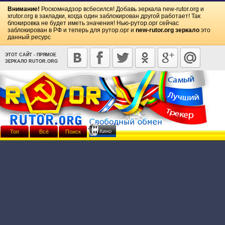
Внимание!
Роскомнадзор всбесился! Добавь зеркала
new-rutor.org
и
xrutor.org
в закладки, когда один заблокирован другой работает! Так
блокировка не будет иметь значения! Нью-рутор.орг сейчас
заблокирован в РФ и теперь для рутор.орг и
new-rutor.org зеркало
это
данный ресурс
ЭТОТ САЙТ - ПРЯМОЕ
ЗЕРКАЛО RUTOR.ORG
Кино
Топ
Всё
Поиск