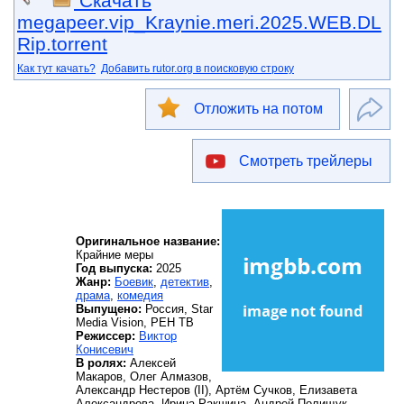
Скачать
megapeer.vip_Kraynie.meri.2025.WEB.DL
Rip.torrent
Как тут качать?
Добавить rutor.org в поисковую строку
Отложить на потом
Смотреть трейлеры
Оригинальное название:
Крайние меры
Год выпуска:
2025
Жанр:
Боевик
,
детектив
,
драма
,
комедия
Выпущено:
Россия, Star
Media Vision, РЕН ТВ
Режиссер:
Виктор
Конисевич
В ролях:
Алексей
Макаров, Олег Алмазов,
Александр Нестеров (II), Артём Сучков, Елизавета
Александрова, Ирина Ракшина, Андрей Полищук,