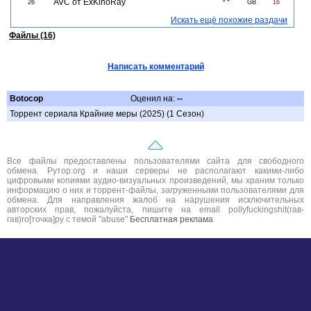
AVC от ExKinoRay
26
GB
16
Искать ещё похожие раздачи
Файлы (16)
Написать комментарий
Botocop
Оценил на:
--
Торрент сериала Крайние меры (2025) (1 Сезон)
Все файлы предоставлены пользователями сайта для свободного
обмена. Рутор.org и наши серверы не располагают какими-либо
цифровыми копиями аудио-визуальных произведений, мы храним только
информацию о них и торрент-файлы, загруженными пользователями для
обмена. Для направления жалоб на нарушения исключительных
авторских прав, пожалуйста, пишите на email pollyfuckingshit(гав-
гав)ro[точка]ру с темой "abuse"
Бесплатная реклама