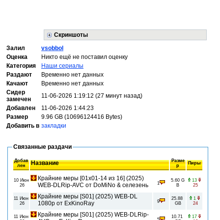
Скриншоты
Залил
vsobbol
Оценка
Никто ещё не поставил оценку
Категория
Наши сериалы
Раздают
Временно нет данных
Качают
Временно нет данных
Сидер
11-06-2026 1:19:12 (27 минут назад)
замечен
Добавлен
11-06-2026 1:44:23
Размер
9.96 GB (10696124416 Bytes)
Добавить в
закладки
Связанные раздачи
Добав
Разме
Название
Пиры
лен
р
Крайние меры [01x01-14 из 16] (2025)
10 Июн
5.60 G
13
1
WEB-DLRip-AVC от DoMiNo & селезень
26
B
25
Крайние меры [S01] (2025) WEB-DL
11 Июн
25.88
1
9
1080p от ExKinoRay
26
GB
24
Крайние меры [S01] (2025) WEB-DLRip-
11 Июн
10.71
17
5