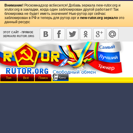
Внимание!
Роскомнадзор всбесился! Добавь зеркала
new-rutor.org
и
xrutor.org
в закладки, когда один заблокирован другой работает! Так
блокировка не будет иметь значения! Нью-рутор.орг сейчас
заблокирован в РФ и теперь для рутор.орг и
new-rutor.org зеркало
это
данный ресурс
ЭТОТ САЙТ - ПРЯМОЕ
ЗЕРКАЛО RUTOR.ORG
Кино
Топ
Всё
Поиск