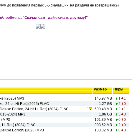
мум до появления первых 3-5 скачавших, на раздачи не возвращаюсь)
йлообмена: "Скачал сам - дай скачать другому!"
Размер
Пиры
luxe] (2025) MP3
145.97 MB
1
1
luxe, 24-bit Hi-Res] (2025) FLAC
1.27 GB
2
0
[Deluxe Edition, 24-bit Hi-Res] (2024) FLAC
1
699.48 MB
2
1
(20013-2024) MP3
1.06 GB
5
0
24) MP3
101.39 MB
0
0
it, Hi-Res] (2024) FLAC
903.62 MB
2
0
 [Deluxe Edition] (2023) MP3
138.32 MB
0
0