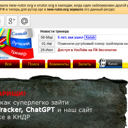
new-rutor.org
xrutor.org
ркала
и
в закладки, когда один заблокирован другой 
 РФ и теперь для рутор.орг и
new-rutor.org зеркало
это данный ресурс
Новости трекера
06-Мар
5 лет, как ушел
Xatab
01-Авг
Поменяли рутубовкий плеер трейлеров на 
28-Июл
Доступ в YouTube на ПК бесплатно
Кино
Всё
Поиск
Комменты
Залить