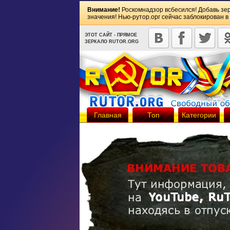
Внимание!
Роскомнадзор всбесился! Добавь зе
значения! Нью-рутор.орг сейчас заблокирован в
ЭТОТ САЙТ - ПРЯМОЕ
ЗЕРКАЛО RUTOR.ORG
Главная
Топ
Категории