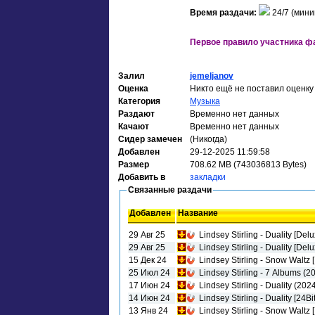
Время раздачи:
24/7 (мини
Первое правило участника фа
Залил
jemeljanov
Оценка
Никто ещё не поставил оценку
Категория
Музыка
Раздают
Временно нет данных
Качают
Временно нет данных
Сидер замечен
(Никогда)
Добавлен
29-12-2025 11:59:58
Размер
708.62 MB (743036813 Bytes)
Добавить в
закладки
Связанные раздачи
Добавлен
Название
29 Авг 25
Lindsey Stirling - Duality [De
29 Авг 25
Lindsey Stirling - Duality [De
15 Дек 24
Lindsey Stirling - Snow Waltz 
25 Июл 24
Lindsey Stirling - 7 Albums 
17 Июн 24
Lindsey Stirling - Duality (20
14 Июн 24
Lindsey Stirling - Duality [24B
13 Янв 24
Lindsey Stirling - Snow Waltz