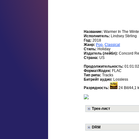
Название:
Warmer In The Winte
Исполнитель:
Lindsey Stirling
Год:
2018
Жанр:
Pop
,
Classical
Стиль:
Holiday
Издатель (лейбл):
Concord Re
Страна:
US
Продолжительность:
01:01:0
Формат/Кодек:
FLAC
Тип рипа:
Tracks
Битрейт аудио:
Lossless
Разрядность:
24 Bit/44,1 
Трек-лист
DRM