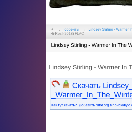
☭
Торренты
Lindsey Stirling - Warmer I
Hi-Res] (2018) FLAC
Lindsey Stirling - Warmer In The 
Lindsey Stirling - Warmer In 
Скачать Lindsey_S
_Warmer_In_The_Winter
Как тут качать?
Добавить rutor.org в поисковую 