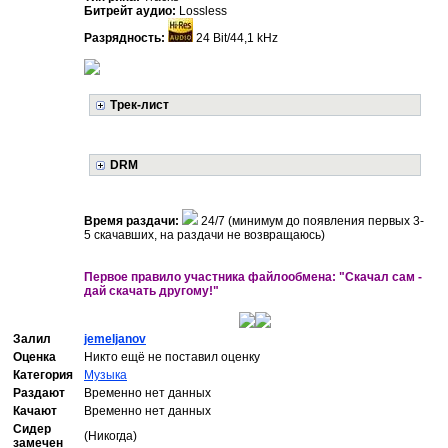
Битрейт аудио:
Lossless
Разрядность:
24 Bit/44,1 kHz
Трек-лист
DRM
Время раздачи:
24/7 (минимум до появления первых 3-
5 скачавших, на раздачи не возвращаюсь)
Первое правило участника файлообмена: "Скачал сам -
дай скачать другому!"
Залил
jemeljanov
Оценка
Никто ещё не поставил оценку
Категория
Музыка
Раздают
Временно нет данных
Качают
Временно нет данных
Сидер
(Никогда)
замечен