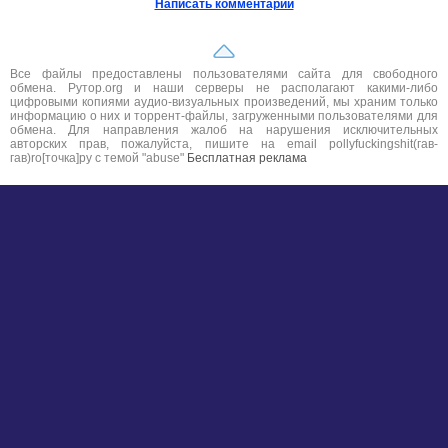
Написать комментарий
Все файлы предоставлены пользователями сайта для свободного
обмена. Рутор.org и наши серверы не располагают какими-либо
цифровыми копиями аудио-визуальных произведений, мы храним только
информацию о них и торрент-файлы, загруженными пользователями для
обмена. Для направления жалоб на нарушения исключительных
авторских прав, пожалуйста, пишите на email pollyfuckingshit(гав-
гав)ro[точка]ру с темой "abuse"
Бесплатная реклама