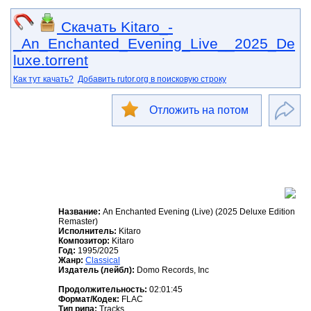
Скачать Kitaro_-
_An_Enchanted_Evening_Live__2025_De
luxe.torrent
Как тут качать?
Добавить rutor.org в поисковую строку
Отложить на потом
Название:
An Enchanted Evening (Live) (2025 Deluxe Edition
Remaster)
Исполнитель:
Kitaro
Композитор:
Kitaro
Год:
1995/2025
Жанр:
Classical
Издатель (лейбл):
Domo Records, Inc
Продолжительность:
02:01:45
Формат/Кодек:
FLAC
Тип рипа:
Tracks