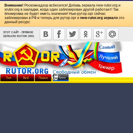
Внимание!
Роскомнадзор всбесился! Добавь зеркала
new-rutor.org
и
xrutor.org
в закладки, когда один заблокирован другой работает! Так
блокировка не будет иметь значения! Нью-рутор.орг сейчас
заблокирован в РФ и теперь для рутор.орг и
new-rutor.org зеркало
это
данный ресурс
ЭТОТ САЙТ - ПРЯМОЕ
ЗЕРКАЛО RUTOR.ORG
Кино
Топ
Всё
Поиск