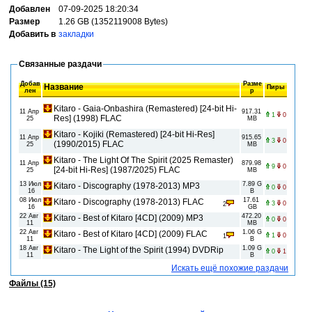
Добавлен
07-09-2025 18:20:34
Размер
1.26 GB (1352119008 Bytes)
Добавить в
закладки
Связанные раздачи
Добав
Разме
Название
Пиры
лен
р
Kitaro - Gaia-Onbashira (Remastered) [24-bit Hi-
11 Апр
917.31
1
0
Res] (1998) FLAC
25
MB
Kitaro - Kojiki (Remastered) [24-bit Hi-Res]
11 Апр
915.65
3
0
(1990/2015) FLAC
25
MB
Kitaro - The Light Of The Spirit (2025 Remaster)
11 Апр
879.98
9
0
[24-bit Hi-Res] (1987/2025) FLAC
25
MB
13 Июл
7.89 G
Kitaro - Discography (1978-2013) МР3
0
0
16
B
08 Июл
17.61
Kitaro - Discography (1978-2013) FLAC
3
0
2
16
GB
22 Авг
472.20
Kitaro - Best of Kitaro [4CD] (2009) MP3
0
0
11
MB
22 Авг
1.06 G
Kitaro - Best of Kitaro [4CD] (2009) FLAC
1
0
1
11
B
18 Авг
1.09 G
Kitaro - The Light of the Spirit (1994) DVDRip
0
1
11
B
Искать ещё похожие раздачи
Файлы (15)