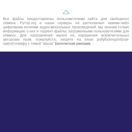
Все файлы предоставлены пользователями сайта для свободного
обмена. Рутор.org и наши серверы не располагают какими-либо
цифровыми копиями аудио-визуальных произведений, мы храним только
информацию о них и торрент-файлы, загруженными пользователями для
обмена. Для направления жалоб на нарушения исключительных
авторских прав, пожалуйста, пишите на email pollyfuckingshit(гав-
гав)ro[точка]ру с темой "abuse"
Бесплатная реклама