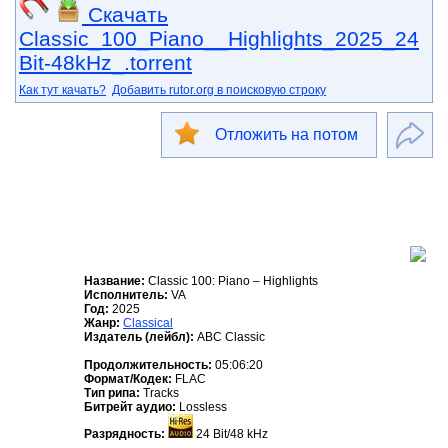
Скачать
Classic_100_Piano__Highlights_2025_24
Bit-48kHz_.torrent
Как тут качать?
Добавить rutor.org в поисковую строку
Отложить на потом
Название:
Classic 100: Piano – Highlights
Исполнитель:
VA
Год:
2025
Жанр:
Classical
Издатель (лейбл):
ABC Classic
Продолжительность:
05:06:20
Формат/Кодек:
FLAC
Тип рипа:
Tracks
Битрейт аудио:
Lossless
Разрядность:
24 Bit/48 kHz