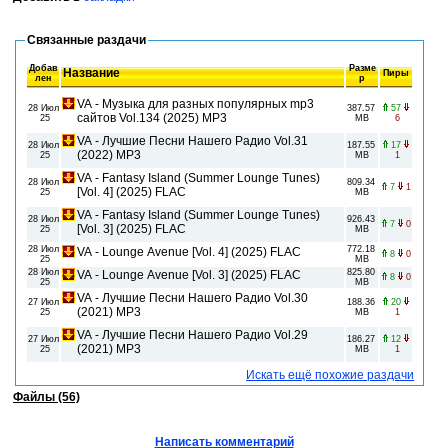
Связанные раздачи
Добав
Разме
Название
Пиры
лен
р
VA - Музыка для разных популярных mp3
28 Июл
387.57
57
сайтов Vol.134 (2025) MP3
25
MB
6
VA - Лучшие Песни Нашего Радио Vol.31
28 Июл
187.55
17
(2022) MP3
25
MB
1
VA - Fantasy Island (Summer Lounge Tunes)
28 Июл
809.34
7
1
[Vol. 4] (2025) FLAC
25
MB
VA - Fantasy Island (Summer Lounge Tunes)
28 Июл
926.43
7
0
[Vol. 3] (2025) FLAC
25
MB
28 Июл
772.18
VA - Lounge Avenue [Vol. 4] (2025) FLAC
8
0
25
MB
28 Июл
825.80
VA - Lounge Avenue [Vol. 3] (2025) FLAC
8
0
25
MB
VA - Лучшие Песни Нашего Радио Vol.30
27 Июл
188.36
20
(2021) MP3
25
MB
1
VA - Лучшие Песни Нашего Радио Vol.29
27 Июл
186.27
12
(2021) MP3
25
MB
1
Искать ещё похожие раздачи
Файлы (56)
Написать комментарий