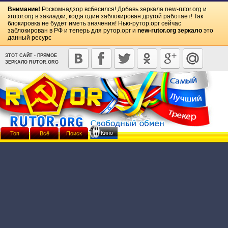
Внимание!
Роскомнадзор всбесился! Добавь зеркала
new-rutor.org
и
xrutor.org
в закладки, когда один заблокирован другой работает! Так
блокировка не будет иметь значения! Нью-рутор.орг сейчас
заблокирован в РФ и теперь для рутор.орг и
new-rutor.org зеркало
это
данный ресурс
ЭТОТ САЙТ - ПРЯМОЕ
ЗЕРКАЛО RUTOR.ORG
Кино
Топ
Всё
Поиск