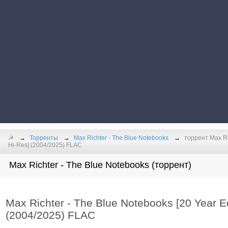
☭
Торренты
Max Richter - The Blue Notebooks
торрент Max Ric
Hi-Res] (2004/2025) FLAC
Max Richter - The Blue Notebooks (торрент)
Max Richter - The Blue Notebooks [20 Year Edi
(2004/2025) FLAC