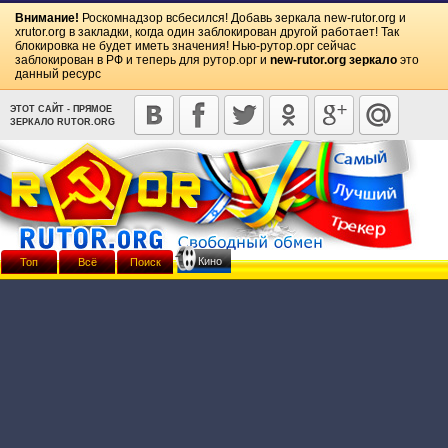
Внимание!
Роскомнадзор всбесился! Добавь зеркала
new-rutor.org
и
xrutor.org
в закладки, когда один заблокирован другой работает! Так
блокировка не будет иметь значения! Нью-рутор.орг сейчас
заблокирован в РФ и теперь для рутор.орг и
new-rutor.org зеркало
это
данный ресурс
ЭТОТ САЙТ - ПРЯМОЕ
ЗЕРКАЛО RUTOR.ORG
Кино
Топ
Всё
Поиск