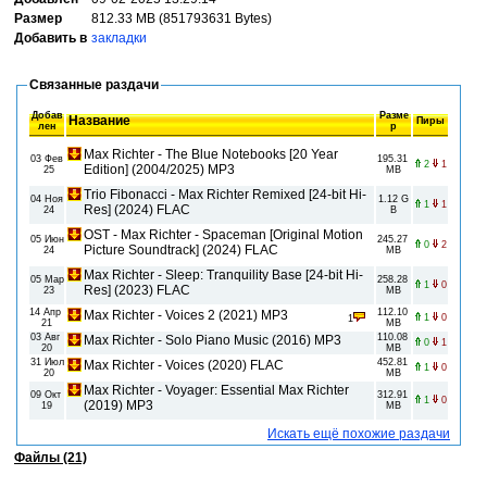
Размер
812.33 MB (851793631 Bytes)
Добавить в
закладки
Связанные раздачи
Добав
Разме
Название
Пиры
лен
р
Max Richter - The Blue Notebooks [20 Year
03 Фев
195.31
2
1
Edition] (2004/2025) MP3
25
MB
Trio Fibonacci - Max Richter Remixed [24-bit Hi-
04 Ноя
1.12 G
1
1
Res] (2024) FLAC
24
B
OST - Max Richter - Spaceman [Original Motion
05 Июн
245.27
0
2
Picture Soundtrack] (2024) FLAC
24
MB
Max Richter - Sleep: Tranquility Base [24-bit Hi-
05 Мар
258.28
1
0
Res] (2023) FLAC
23
MB
14 Апр
112.10
Max Richter - Voices 2 (2021) MP3
1
0
1
21
MB
03 Авг
110.08
Max Richter - Solo Piano Music (2016) MP3
0
1
20
MB
31 Июл
452.81
Max Richter - Voices (2020) FLAC
1
0
20
MB
Max Richter - Voyager: Essential Max Richter
09 Окт
312.91
1
0
(2019) MP3
19
MB
Искать ещё похожие раздачи
Файлы (21)