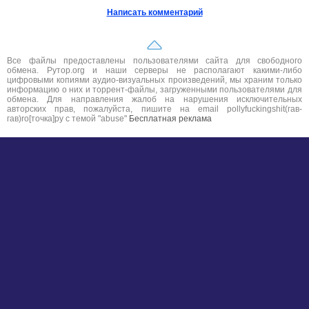
Написать комментарий
Все файлы предоставлены пользователями сайта для свободного
обмена. Рутор.org и наши серверы не располагают какими-либо
цифровыми копиями аудио-визуальных произведений, мы храним только
информацию о них и торрент-файлы, загруженными пользователями для
обмена. Для направления жалоб на нарушения исключительных
авторских прав, пожалуйста, пишите на email pollyfuckingshit(гав-
гав)ro[точка]ру с темой "abuse"
Бесплатная реклама