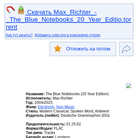
Скачать Max_Richter_-
_The_Blue_Notebooks_20_Year_Editio.tor
rent
Как тут качать?
Добавить rutor.org в поисковую строку
Отложить на потом
Название:
The Blue Notebooks (20 Year Edition)
Исполнитель:
Max Richter
Год:
2004/2025
Жанр:
Electronic
,
Non-Music
Стиль:
Modern Classical, Spoken Word, Ambient
Издатель (лейбл):
Deutsche Grammophon (DG)
Продолжительность:
01:25:02
Формат/Кодек:
FLAC
Тип рипа:
Tracks
Битрейт аудио:
Lossless