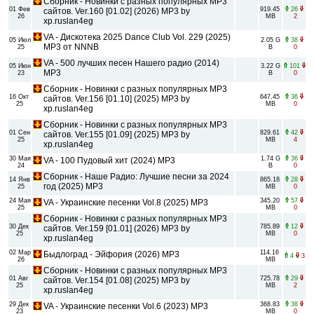
Сборник - Новинки с разных популярных MP3
01 Фев
919.45
26
сайтов. Ver.160 [01.02] (2026) MP3 by
26
MB
2
xp.ruslan4eg
VA - Дискотека 2025 Dance Club Vol. 229 (2025)
05 Июл
2.05 G
38
MP3 от NNNB
25
B
0
VA - 500 лучших песен Нашего радио (2014)
05 Июн
3.22 G
101
MP3
23
B
0
Сборник - Новинки с разных популярных MP3
16 Окт
647.45
36
сайтов. Ver.156 [01.10] (2025) MP3 by
25
MB
0
xp.ruslan4eg
Сборник - Новинки с разных популярных MP3
01 Сен
829.61
42
сайтов. Ver.155 [01.09] (2025) MP3 by
25
MB
4
xp.ruslan4eg
30 Мая
1.74 G
36
VA - 100 Пудовый хит (2024) MP3
24
B
0
Сборник - Наше Радио: Лучшие песни за 2024
14 Янв
865.18
28
год (2025) MP3
25
MB
0
24 Мая
345.20
57
VA - Украинские песенки Vol.8 (2025) MP3
25
MB
0
Сборник - Новинки с разных популярных MP3
30 Дек
785.89
12
сайтов. Ver.159 [01.01] (2026) MP3 by
25
MB
0
xp.ruslan4eg
02 Мар
114.16
Быдлоград - Эйфория (2026) MP3
4
3
26
MB
Сборник - Новинки с разных популярных MP3
01 Авг
725.78
29
сайтов. Ver.154 [01.08] (2025) MP3 by
25
MB
2
xp.ruslan4eg
29 Дек
368.83
38
VA - Украинские песенки Vol.6 (2023) MP3
23
MB
0