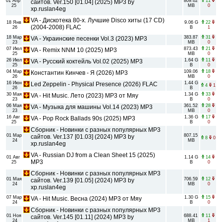
01 Апр
809.62
11
сайтов. Ver.150 [01.04] (2025) MP3 by
25
MB
0
xp.ruslan4eg
VA - Дискотека 80-х. Лучшие Disco хиты (17 CD)
18 Янв
9.06 G
22
(2004-2008) FLAC
26
B
1
18 Мар
383.87
31
VA - Украинские песенки Vol.3 (2023) MP3
23
MB
0
07 Июл
873.43
21
VA - Remix NNM 10 (2025) MP3
25
MB
0
26 Июл
1.64 G
11
VA - Русский коктейль Vol.02 (2025) MP3
25
B
0
04 Мар
109.06
18
Константин Кинчев - Я (2026) MP3
26
MB
0
16 Июн
1.44 G
Led Zeppelin - Physical Presence (2026) FLAC
4
1
26
B
30 Мая
1.34 G
33
VA - Hit Music. Лето (2023) MP3 от Мяу
23
B
0
06 Мая
361.52
28
VA - Музыка для машины Vol.14 (2023) MP3
23
MB
0
16 Авг
1.36 G
17
VA - Pop Rock Ballads 90s (2025) MP3
25
B
0
Сборник - Новинки с разных популярных MP3
01 Мар
807.15
сайтов. Ver.137 [01.03] (2024) MP3 by
8
0
24
MB
xp.ruslan4eg
VA - Russian DJ from a Clean Sheet 15 (2025)
01 Авг
1.14 G
14
MP3
25
B
0
Сборник - Новинки с разных популярных MP3
01 Мая
706.59
12
сайтов. Ver.139 [01.05] (2024) MP3 by
24
MB
0
xp.ruslan4eg
07 Мар
1.30 G
15
VA - Hit Music. Весна (2024) MP3 от Мяу
24
B
0
Сборник - Новинки с разных популярных MP3
01 Ноя
688.41
11
сайтов. Ver.145 [01.11] (2024) MP3 by
24
MB
1