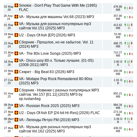
Smokie - Don't Play That Game With Me (1995)
02 Мар
478.88
1
0
FLAC
26
MB
28 Апр
357.90
VA - Музыка для машины Vol.68 (2023) MP3
7
0
24
MB
VA - Музыка для разных популярных mp3
01 Янв
413.62
11
сайтов Vol.151 (2025) MP3
26
MB
0
19 Фев
53.90
U2 - Days Of Ash [EP] (2026) MP3
3
0
26
MB
Сборник - Прошлое, но не забытое. Vol. 11
23 Янв
498.75
12
(2024) МР3
24
MB
0
21 Мая
710.27
VA - The 80s Love Songs (2025) MP3
4
0
25
MB
VA - Disco шоу 80-х. Только лучшее. (01-05)
18 Янв
2.80 G
10
(2008-2011) MP3
26
B
1
15 Фев
100.08
Секрет - Big Beat 83 (2026) MP3
0
0
26
MB
VA - Mixtape Pop Rock Remastered 80-90ss
27 Сен
1.91 G
5
0
(2025) MP3
25
B
Сборник - Новинки с разных популярных MP3
01 Ноя
950.21
сайтов. Ver.157 [01.11] (2025) MP3 by
6
1
25
MB
xp.ruslan4eg
08 Янв
984.34
VA - Russian Rock 2025 (2025) MP3
9
0
26
MB
27 Фев
273.34
U2 - Days Of Ash EP [24-bit Hi-Res] (2026) FLAC
1
0
26
MB
06 Июл
3.39 G
11
VA - Легенды Ретро FM (2019) MP3
25
B
0
VA - Музыка для разных популярных mp3
27 Фев
438.02
0
0
сайтов Vol.162 (2025) MP3
26
MB