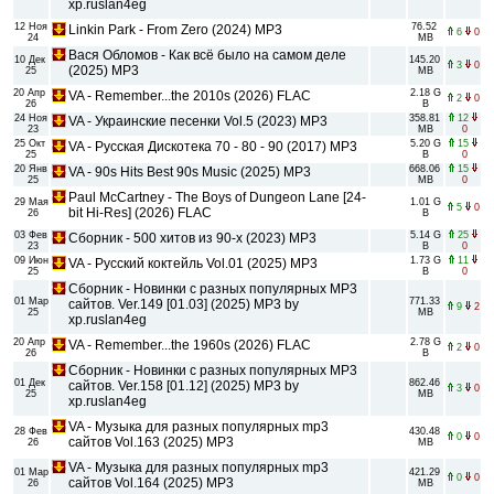
xp.ruslan4eg
12 Ноя
76.52
Linkin Park - From Zero (2024) MP3
6
0
24
MB
Вася Обломов - Как всё было на самом деле
10 Дек
145.20
3
0
(2025) MP3
25
MB
20 Апр
2.18 G
VA - Remember...the 2010s (2026) FLAC
2
0
26
B
24 Ноя
358.81
12
VA - Украинские песенки Vol.5 (2023) MP3
23
MB
0
25 Окт
5.20 G
15
VA - Русская Дискотека 70 - 80 - 90 (2017) MP3
25
B
0
20 Янв
668.06
15
VA - 90s Hits Best 90s Music (2025) MP3
25
MB
0
Paul McCartney - The Boys of Dungeon Lane [24-
29 Мая
1.01 G
5
0
bit Hi-Res] (2026) FLAC
26
B
03 Фев
5.14 G
25
Cбоpник - 500 хитов из 90-х (2023) MP3
23
B
0
09 Июн
1.73 G
11
VA - Русский коктейль Vol.01 (2025) MP3
25
B
0
Сборник - Новинки с разных популярных MP3
01 Мар
771.33
сайтов. Ver.149 [01.03] (2025) MP3 by
9
2
25
MB
xp.ruslan4eg
20 Апр
2.78 G
VA - Remember...the 1960s (2026) FLAC
2
0
26
B
Сборник - Новинки с разных популярных MP3
01 Дек
862.46
сайтов. Ver.158 [01.12] (2025) MP3 by
3
0
25
MB
xp.ruslan4eg
VA - Музыка для разных популярных mp3
28 Фев
430.48
0
0
сайтов Vol.163 (2025) MP3
26
MB
VA - Музыка для разных популярных mp3
01 Мар
421.29
0
0
сайтов Vol.164 (2025) MP3
26
MB