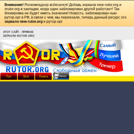
Внимание!
Роскомнадзор всбесился! Добавь зеркала
new-rutor.org
и
xrutor.org
в закладки, когда один заблокирован другой работает! Так
блокировка не будет иметь значения! Новость: заблокирован нью-
рутор.орг в РФ, в связи с чем, мы переехали, теперь данный ресурс это
зеркало new-rutor.org
и рутор.орг
ЭТОТ САЙТ - ПРЯМОЕ
ЗЕРКАЛО RUTOR.ORG
Кино
Топ
Всё
Поиск