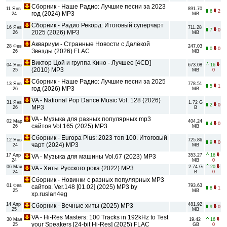
Cбоpник - Наше Радио: Лучшие песни за 2023
11 Янв
891.70
6
2
год (2024) MP3
24
MB
Сбoрник - Радио Рекорд: Итоговый суперчарт
16 Янв
711.28
7
0
2025 (2026) MP3
26
MB
Аквариум - Странные Новости с Далёкой
28 Фев
247.03
0
0
Звезды (2026) FLAC
26
MB
Виктор Цой и группа Кино - Лучшее [4CD]
04 Янв
673.08
16
(2010) МР3
25
MB
0
Сборник - Наше Радио: Лучшие песни за 2025
13 Янв
778.51
5
1
год (2026) MP3
26
MB
VA - National Pop Dance Music Vol. 128 (2026)
31 Янв
1.72 G
2
0
MP3
26
B
VA - Музыка для разных популярных mp3
02 Мар
404.24
4
0
сайтов Vol.165 (2025) MP3
26
MB
Сборник - Europa Plus: 2023 топ 100. Итоговый
12 Янв
725.86
9
0
чарт (2024) MP3
24
MB
17 Апр
353.27
16
VA - Музыка для машины Vol.67 (2023) MP3
24
MB
0
06 Мая
2.74 G
20
VA - Хиты Русского рока (2022) MP3
24
B
0
Сборник - Новинки с разных популярных MP3
01 Фев
793.63
сайтов. Ver.148 [01.02] (2025) MP3 by
8
1
25
MB
xp.ruslan4eg
14 Апр
481.92
Сборник - Вечные хиты (2025) MP3
9
0
25
MB
VA - Hi-Res Masters: 100 Tracks in 192kHz to Test
30 Мая
19.42
16
your Speakers [24-bit Hi-Res] (2025) FLAC
25
GB
0