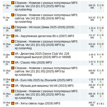
Сборник - Новинки с разных популярных MP3
01 Июл
569.53
20
сайтов. Ver.153 [01.07] (2025) MP3 by
25
MB
2
xp.ruslan4eg
Сборник - Новинки с разных популярных MP3
01 Авг
814.02
21
сайтов. Ver.142 [01.08] (2024) MP3 by
24
MB
2
xp.ruslan4eg
Cбopник - Hit music [Зима 2025-2026] (2026)
15 Янв
1.30 G
23
MP3
26
B
0
07 Июл
722.47
33
VA - Зарубежная дискотека 90-х (2007) MP3
25
MB
3
Сборник - Новинки с разных популярных MP3
01 Мар
816.64
86
сайтов. Ver.161 [01.03] (2026) MP3 by
26
MB
2
xp.ruslan4eg
VA - Дискотека 2025 Dance Club Vol. 226
14 Дек
3.49 G
37
Новогодний выпуск! (2024) MP3 от NNNB
24
B
5
18 Апр
2.47 G
28
VA - Classic Hits (2026) MP3
26
B
1
Сборник - Новинки с разных популярных MP3
01 Мая
649.85
21
сайтов. Ver.151 [01.05] (2025) MP3 by
25
MB
1
xp.ruslan4eg
15 Янв
1.25 G
28
VA - Euro Hits 2025 by Zhuravlik (2025) MP3
26
B
0
04 Фев
364.94
28
VA - Музыка для машины Vol.66 (2023) MP3
24
MB
0
Сборник - Новинки с разных популярных MP3
01 Июн
686.26
16
сайтов. Ver.152 [01.06] (2025) MP3 by
25
MB
0
xp.ruslan4eg
04 Фев
468.37
VA - Хиты сквозь годы (2026) MP3
5
0
26
MB