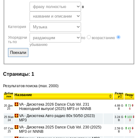
в
Категория
Упорядочи
по
возрастанию
ть по
убыванию
Страницы: 1
Результатов поиска (max. 2000)
Добав
Разме
Название
Пиры
лен
р
VA - Дискотека 2026 Dance Club Vol. 231
20 Дек
4.88 G
73
Новогодний выпуск! (2025) MP3 от NNNB
25
B
6
VA - Дискотека Авто радио 80х 50/50 (2023)
25 Мая
3.24 G
103
MP3
24
B
3
VA - Дискотека 2025 Dance Club Vol. 230 (2025)
07 Сен
2.59 G
43
MP3 от NNNB
25
B
3