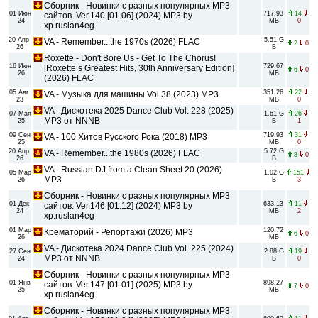
Сборник - Новинки с разных популярных MP3
01 Июн
717.93
14
сайтов. Ver.140 [01.06] (2024) MP3 by
24
MB
0
xp.ruslan4eg
20 Апр
5.51 G
VA - Remember...the 1970s (2026) FLAC
2
0
26
B
Roxette - Don't Bore Us - Get To The Chorus!
16 Июн
729.67
[Roxette’s Greatest Hits, 30th Anniversary Edition]
6
0
26
MB
(2026) FLAC
05 Авг
351.26
22
VA - Музыка для машины Vol.38 (2023) MP3
23
MB
0
VA - Дискотека 2025 Dance Club Vol. 228 (2025)
07 Мая
1.61 G
26
MP3 от NNNB
25
B
1
09 Сен
719.93
31
VA - 100 Хитов Русского Рока (2018) MP3
25
MB
0
20 Апр
5.72 G
VA - Remember...the 1980s (2026) FLAC
8
0
26
B
VA - Russian DJ from a Clean Sheet 20 (2026)
05 Мар
1.02 G
151
MP3
26
B
3
Сборник - Новинки с разных популярных MP3
01 Дек
633.13
11
сайтов. Ver.146 [01.12] (2024) MP3 by
24
MB
2
xp.ruslan4eg
01 Мар
120.72
Крематорий - Репортажи (2026) MP3
6
0
26
MB
VA - Дискотека 2024 Dance Club Vol. 225 (2024)
27 Сен
2.88 G
19
MP3 от NNNB
24
B
0
Сборник - Новинки с разных популярных MP3
01 Янв
898.27
сайтов. Ver.147 [01.01] (2025) MP3 by
7
0
25
MB
xp.ruslan4eg
Сборник - Новинки с разных популярных MP3