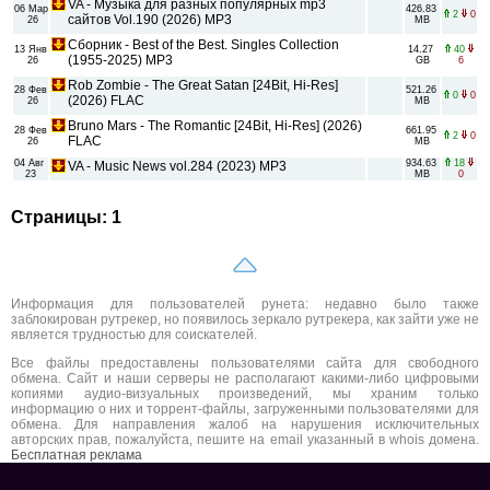
VA - Музыка для разных популярных mp3
06 Мар
426.83
2
0
сайтов Vol.190 (2026) MP3
26
MB
Сборник - Best of the Best. Singles Collection
13 Янв
14.27
40
(1955-2025) MP3
26
GB
6
Rob Zombie - The Great Satan [24Bit, Hi-Res]
28 Фев
521.26
0
0
(2026) FLAC
26
MB
Bruno Mars - The Romantic [24Bit, Hi-Res] (2026)
28 Фев
661.95
2
0
FLAC
26
MB
04 Авг
934.63
18
VA - Music News vol.284 (2023) MP3
23
MB
0
Страницы: 1
Информация для пользователей рунета: недавно было также
заблокирован рутрекер, но появилось зеркало рутрекера, как зайти уже не
является трудностью для соискателей.
Все файлы предоставлены пользователями сайта для свободного
обмена. Сайт и наши серверы не располагают какими-либо цифровыми
копиями аудио-визуальных произведений, мы храним только
информацию о них и торрент-файлы, загруженными пользователями для
обмена. Для направления жалоб на нарушения исключительных
авторских прав, пожалуйста, пешите на email указанный в whois домена.
Бесплатная реклама