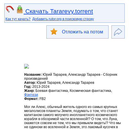
Скачать Tararevy.torrent
Как тут качать?
Добавить rutor.org в поисковую строку
Отложить на потом
Название:
Юрий Тарарев, Александр Тарарев - Сборник
произведений
Автор:
Юрий Тарарев, Александр Тарарев
Год:
2013-2024
Жанр:
Боевая фантастика, Космическая фантастика,
Фэнтези
Формат:
FB2
Мог ли Алекс, обычный житель одного из самых крупных
мегаполисов планеты Земля, подумать о том, что станет
капитаном самого могучего инопланетного космического
корабля в обозримой части вселенной!? О том, что Луна,
окажется совсем не тем, что мы привыкли видеть!? Что мы
не одиноки во вселенной и Земля, это лакомый кусочек в