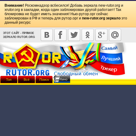
Внимание!
Роскомнадзор всбесился! Добавь зеркала
new-rutor.org
и
xrutor.org
в закладки, когда один заблокирован другой работает! Так
блокировка не будет иметь значения! Нью-рутор.орг сейчас
заблокирован в РФ и теперь для рутор.орг и
new-rutor.org зеркало
это
данный ресурс
ЭТОТ САЙТ - ПРЯМОЕ
ЗЕРКАЛО RUTOR.ORG
Кино
Топ
Всё
Поиск