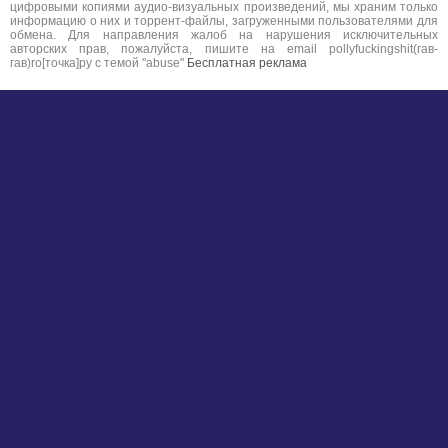
цифровыми копиями аудио-визуальных произведений, мы храним только
информацию о них и торрент-файлы, загруженными пользователями для
обмена. Для направления жалоб на нарушения исключительных
авторских прав, пожалуйста, пишите на email pollyfuckingshit(гав-
гав)ro[точка]ру с темой "abuse"
Бесплатная реклама