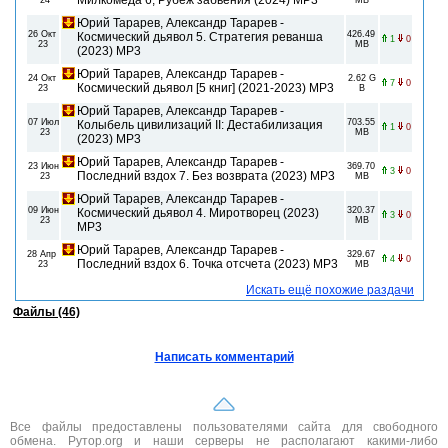
Милкомеда 6, Рубеж забвения (2024) МР3
24
MB
Юрий Тарарев, Александр Тарарев -
26 Окт
426.49
Космический дьявол 5. Стратегия реванша
1
0
23
MB
(2023) MP3
Юрий Тарарев, Александр Тарарев -
24 Окт
2.62 G
7
0
Космический дьявол [5 книг] (2021-2023) МР3
23
B
Юрий Тарарев, Александр Тарарев -
07 Июл
703.55
Колыбель цивилизаций II: Дестабилизация
1
0
23
MB
(2023) МР3
Юрий Тарарев, Александр Тарарев -
23 Июн
369.70
3
0
Последний вздох 7. Без возврата (2023) МР3
23
MB
Юрий Тарарев, Александр Тарарев -
09 Июн
320.37
Космический дьявол 4. Миротворец (2023)
3
0
23
MB
MP3
Юрий Тарарев, Александр Тарарев -
28 Апр
329.67
4
0
Последний вздох 6. Точка отсчета (2023) МР3
23
MB
Искать ещё похожие раздачи
Файлы (46)
Написать комментарий
Все файлы предоставлены пользователями сайта для свободного
обмена. Рутор.org и наши серверы не располагают какими-либо