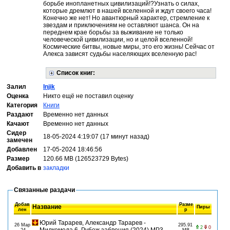
борьбе инопланетных цивилизаций!?Узнать о силах,
которые дремлют в нашей вселенной и ждут своего часа!
Конечно же нет! Но авантюрный характер, стремление к
звездам и приключениям не оставляют шанса. Он на
переднем крае борьбы за выживание не только
человеческой цивилизации, но и целой вселенной!
Космические битвы, новые миры, это его жизнь! Сейчас от
Алекса зависят судьбы населяющих вселенную рас!
Список книг:
Залил
Injik
Оценка
Никто ещё не поставил оценку
Категория
Книги
Раздают
Временно нет данных
Качают
Временно нет данных
Сидер
18-05-2024 4:19:07 (17 минут назад)
замечен
Добавлен
17-05-2024 18:46:56
Размер
120.66 MB (126523729 Bytes)
Добавить в
закладки
Связанные раздачи
Добав
Разме
Название
Пиры
лен
р
Юрий Тарарев, Александр Тарарев -
26 Мар
295.91
2
0