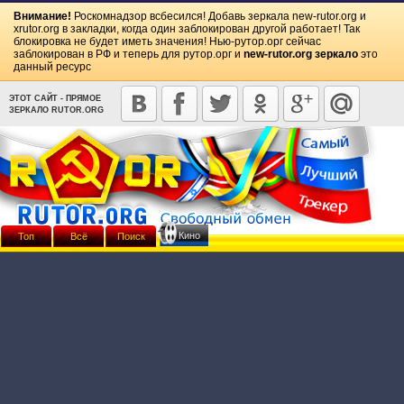
Внимание!
Роскомнадзор всбесился! Добавь зеркала
new-rutor.org
и
xrutor.org
в закладки, когда один заблокирован другой работает! Так
блокировка не будет иметь значения! Нью-рутор.орг сейчас
заблокирован в РФ и теперь для рутор.орг и
new-rutor.org зеркало
это
данный ресурс
ЭТОТ САЙТ - ПРЯМОЕ
ЗЕРКАЛО RUTOR.ORG
Кино
Топ
Всё
Поиск