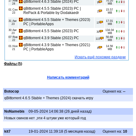
17 Янв
70.20
qBittorrent 4.6.3 Stable (2024) PC
4
0
9
24
MB
qBittorrent 4.5.5 Stable (2023) PC |
01 Сен
15.57
1
0
1
RePack & Portable by Dodakaedr
23
MB
qBittorrent 4.5.5 Stable + Themes (2023)
31 Авг
17.01
3
1
15
PC | PortableApps
23
MB
30 Авг
134.04
qBittorrent 4.5.5 Stable (2023) PC
0
0
30
23
MB
07 Янв
50.68
qBittorrent 4.3.9 Stable (2022) PC
3
0
115
22
MB
qBittorrent 4.3.9 Stable + Themes (2021)
01 Ноя
14.56
0
0
8
PC | PortableApps
21
MB
Искать ещё похожие раздачи
Файлы (5)
Написать комментарий
Botocop
Оценил на:
--
qBittorrent 4.6.5 Stable + Themes (2024) скачать игру
NoNamebis
09-05-2024 14:06:38 (26 дней назад)
Новых скинов нет ,эти 4 штуки уже который год
kit7
19-01-2024 11:39:18 (5 месяцев назад)
Оценил на:
10