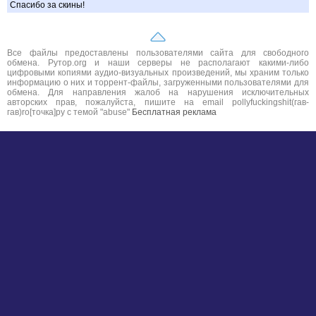
Спасибо за скины!
Все файлы предоставлены пользователями сайта для свободного
обмена. Рутор.org и наши серверы не располагают какими-либо
цифровыми копиями аудио-визуальных произведений, мы храним только
информацию о них и торрент-файлы, загруженными пользователями для
обмена. Для направления жалоб на нарушения исключительных
авторских прав, пожалуйста, пишите на email pollyfuckingshit(гав-
гав)ro[точка]ру с темой "abuse"
Бесплатная реклама