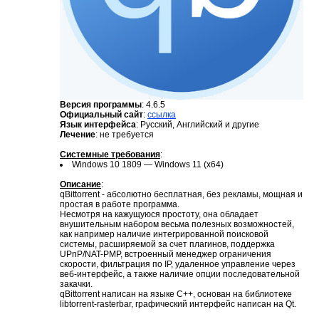
Версия программы
: 4.6.5
Официальный сайт
:
ссылка
Язык интерфейса
: Русский, Английский и другие
Лечение
: не требуется
Системные требования
:
Windows 10 1809 — Windows 11 (x64)
Описание
:
qBittorrent - абсолютно бесплатная, без рекламы, мощная и
простая в работе программа.
Несмотря на кажущуюся простоту, она обладает
внушительным набором весьма полезных возможностей,
как например наличие интегрированной поисковой
системы, расширяемой за счет плагинов, поддержка
UPnP/NAT-PMP, встроенный менеджер ограничения
скорости, фильтрация по IP, удаленное управление через
веб-интерфейс, а также наличие опции последовательной
закачки.
qBittorrent написан на языке C++, основан на библиотеке
libtorrent-rasterbar, графический интерфейс написан на Qt.