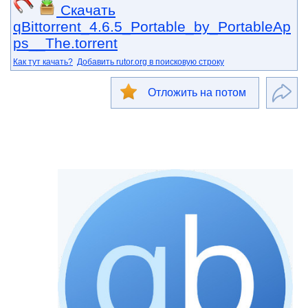
Скачать
qBittorrent_4.6.5_Portable_by_PortableAp
ps__The.torrent
Как тут качать?
Добавить rutor.org в поисковую строку
Отложить на потом