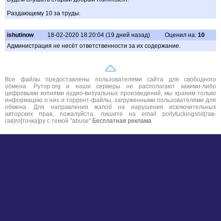
Раздающему 10 за труды.
ishutinow
18-02-2020 18:20:04 (19 дней назад)
Оценил на:
10
Администрация не несёт ответственности за их содержание.
Все файлы предоставлены пользователями сайта для свободного
обмена. Рутор.org и наши серверы не располагают какими-либо
цифровыми копиями аудио-визуальных произведений, мы храним только
информацию о них и торрент-файлы, загруженными пользователями для
обмена. Для направления жалоб на нарушения исключительных
авторских прав, пожалуйста, пишите на email pollyfuckingshit(гав-
гав)ro[точка]ру с темой "abuse"
Бесплатная реклама