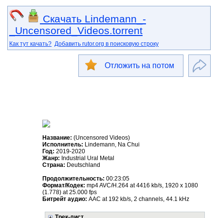
Скачать Lindemann_-
_Uncensored_Videos.torrent
Как тут качать?
Добавить rutor.org в поисковую строку
Отложить на потом
Название:
(Uncensored Videos)
Исполнитель:
Lindemann, Na Chui
Год:
2019-2020
Жанр:
Industrial Ural Metal
Страна:
Deutschland
Продолжительность:
00:23:05
Формат/Кодек:
mp4 AVC/H.264 at 4416 kb/s, 1920 x 1080
(1.778) at 25.000 fps
Битрейт аудио:
AAC at 192 kb/s, 2 channels, 44.1 kHz
Трек-лист