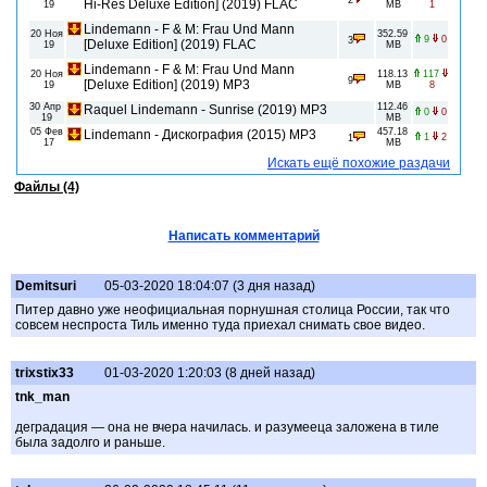
2
Hi-Res Deluxe Edition] (2019) FLAC
19
MB
1
Lindemann - F & M: Frau Und Mann
20 Ноя
352.59
9
0
3
[Deluxe Edition] (2019) FLAC
19
MB
Lindemann - F & M: Frau Und Mann
20 Ноя
118.13
117
9
[Deluxe Edition] (2019) MP3
19
MB
8
30 Апр
112.46
Raquel Lindemann - Sunrise (2019) MP3
0
0
19
MB
05 Фев
457.18
Lindemann - Дискография (2015) MP3
1
2
1
17
MB
Искать ещё похожие раздачи
Файлы (4)
Написать комментарий
Demitsuri
05-03-2020 18:04:07 (3 дня назад)
Питер давно уже неофициальная порнушная столица России, так что
совсем неспроста Тиль именно туда приехал снимать свое видео.
trixstix33
01-03-2020 1:20:03 (8 дней назад)
tnk_man
деградация — она не вчера начилась. и разумееца заложена в тиле
была задолго и раньше.