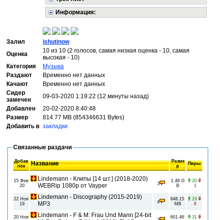
Информация:
Залил
ishutinow
10 из 10 (2 голосов, самая низкая оценка - 10, самая
Оценка
высокая - 10)
Категория
Музыка
Раздают
Временно нет данных
Качают
Временно нет данных
Сидер
09-03-2020 1:19:22 (12 минуты назад)
замечен
Добавлен
20-02-2020 8:40:48
Размер
814.77 MB (854346631 Bytes)
Добавить в
закладки
Связанные раздачи
Добав
Разме
Название
Пиры
лен
р
Lindemann - Клипы [14 шт.] (2018-2020)
15 Фев
1.48 G
20
3
WEBRip 1080p от Vayper
20
B
1
Lindemann - Discography (2015-2019)
22 Ноя
848.15
29
4
MP3
19
MB
6
Lindemann - F & M: Frau Und Mann [24-bit
20 Ноя
601.46
31