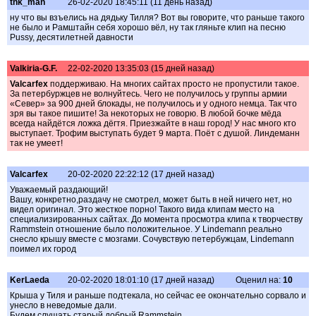
tnk_man
26-02-2020 18:45:11 (11 день назад)
ну что вы взъелись на дядьку Тилля? Вот вы говорите, что раньше такого
не было и Рамштайн себя хорошо вёл, ну так гляньте клип на песню
Pussy, десятилетней давности
Valkiria-G.F.
22-02-2020 13:35:03 (15 дней назад)
Valcarfex
поддерживаю. На многих сайтах просто не пропустили такое.
За петербуржцев не волнуйтесь. Чего не получилось у группы армии
«Север» за 900 дней блокады, не получилось и у одного немца. Так что
зря вы такое пишите! За некоторых не говорю. В любой бочке мёда
всегда найдётся ложка дёгтя. Приезжайте в наш город! У нас много кто
выступает. Трофим выступать будет 9 марта. Поёт с душой. Линдеманн
так не умеет!
Valcarfex
20-02-2020 22:22:12 (17 дней назад)
Уважаемый раздающий!
Вашу, конкретно,раздачу не смотрел, может быть в ней ничего нет, но
видел оригинал. Это жесткое порно! Такого вида клипам место на
специализированных сайтах. До момента просмотра клипа к творчеству
Rammstein отношение было положительное. У Lindemann реально
снесло крышу вместе с мозгами. Сочувствую петербужцам, Lindemann
поимел их город
KerLaeda
20-02-2020 18:01:10 (17 дней назад)
Оценил на:
10
Крыша у Тиля и раньше подтекала, но сейчас ее окончательно сорвало и
унесло в неведомые дали.
Будем слушать старый добрый Rammstein.