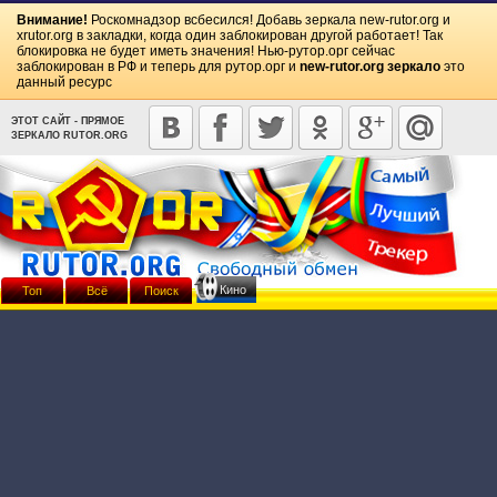
Внимание!
Роскомнадзор всбесился! Добавь зеркала
new-rutor.org
и
xrutor.org
в закладки, когда один заблокирован другой работает! Так
блокировка не будет иметь значения! Нью-рутор.орг сейчас
заблокирован в РФ и теперь для рутор.орг и
new-rutor.org зеркало
это
данный ресурс
ЭТОТ САЙТ - ПРЯМОЕ
ЗЕРКАЛО RUTOR.ORG
Кино
Топ
Всё
Поиск