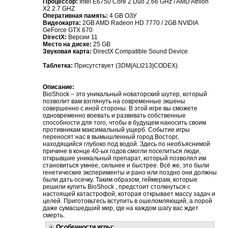
Процессор:
Intel E6750 Core 2 Duo 2.66 GHz / AMD Athlon
X2 2.7 GHZ
Оперативная память:
4 GB ОЗУ
Видеокарта:
2GB AMD Radeon HD 7770 / 2GB NVIDIA
GeForce GTX 670
DirectX:
Версии 11
Место на диске:
25 GB
Звуковая карта:
DirectX Compatible Sound Device
Таблетка:
Присутствует (3DM|ALI213|CODEX)
Описание:
BioShock – это уникальный новаторский шутер, который
позволит вам взглянуть на современные экшены
совершенно с иной стороны. В этой игре вы сможете
одновременно воевать и развивать собственные
способности для того, чтобы в будущем наносить своим
противникам максимальный ущерб. Событие игры
переносят нас в вымышленный город Восторг,
находящийся глубоко под водой. Здесь по необъяснимой
причине в конце 40-ых годов смогли поселиться люди,
открывшие уникальный препарат, который позволял им
становиться умнее, сильнее и быстрее. Всё же, это были
генетические эксперименты и рано или поздно они должны
были дать осечку. Таким образом, геймерам, которые
решили купить BioShock , предстоит столкнуться с
настоящей катастрофой, которая открывает массу задач и
целей. Приготовьтесь вступить в ошеломляющий, а порой
даже сумасшедший мир, где на каждом шагу вас ждет
смерть.
Особенности игры: