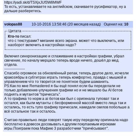
https://yadi.sk/d/TSXjxJUf3W8MWF
То есть, устанавливаете на английском, скачиваете русификатор, ну а
дальше разберетесь.
volopas88
10-10-2016 13:58:46 (20 месяцев назад)
Оценил на:
10
Цитата
Кто-то
писал:
что с текстурами? мигание всего экрана. может что выключить, или
наоборот включить в настройках надо?
Включил синхронизацию и сглаживание в настройках графики, убрал
свечение, по началу мерцало теперь вроде ничего, дошёл до мед.
отдела.
-----------------
Спасибо огромное за обновлённый репак, теперь другое дело, исчезли
кракозябры в субтитрах играть теперь комфортно, правда с мышкой и
управлением что то творится не понятное будем шаманить.
PS:Как по мне Remastered я бы ещё понял если бы переделали не
только добавление-улучшения графики но и не мешало бы AI ботов
поднять и мутантов "причесать".
А то графика то норм а ai ботов как был с оригинала туповат так и
остался, как были мутанты с бесформенной массой вместо лица так и
остались, то есть тупо графику причесали, накидали скилов побольше а
всё остальное так и осталось.
Считаю правильно люди говорят такую игру переделку оригинала надо
бесплатно в довесок досовывать к другим покупаемым игроками
игры.Поиграем пока Мафию 3 разработчики "причёсывают".