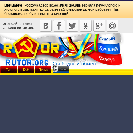
Внимание!
Роскомнадзор всбесился! Добавь зеркала
new-rutor.org
и
xrutor.org
в закладки, когда один заблокирован другой работает! Так
блокировка не будет иметь значения!
ЭТОТ САЙТ - ПРЯМОЕ
ЗЕРКАЛО RUTOR.ORG
Кино
Топ
Всё
Поиск