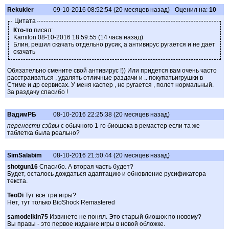
Rekukler
09-10-2016 08:52:54 (20 месяцев назад)
Оценил на:
10
Цитата
Кто-то
писал:
Kamilon 08-10-2016 18:59:55 (14 часа назад)
Блин, решил скачать отдельно русик, а антивирус ругается и не дает
скачать
Обязательно смените свой антивирус !)) Или придется вам очень часто
расстраиваться , удалять отличные раздачи и .. покупатьигрушки в
Стиме и др сервисах. У меня каспер , не ругается , полет нормальный.
За раздачу спасибо !
ВадимРБ
08-10-2016 22:25:38 (20 месяцев назад)
перенести сэйвы
с обычного 1-го биошока в ремастер если та же
таблетка была реально?
SimSalabim
08-10-2016 21:50:44 (20 месяцев назад)
shotgun16
Спасибо. А вторая часть будет?
Будет, осталось дождаться адаптацию и обновление русификатора
текста.
TeoDi
Тут все три игры?
Нет, тут только BioShock Remastered
samodelkin75
Извинете не понял. Это старый биошок по новому?
Вы правы - это первое издание игры в новой обложке.