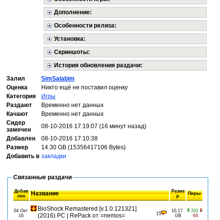
Дополнение:
Особенности релиза:
Установка:
Скриншоты:
История обновления раздачи:
Залил
SimSalabim
Оценка
Никто ещё не поставил оценку
Категория
Игры
Раздают
Временно нет данных
Качают
Временно нет данных
Сидер
08-10-2016 17:19:07 (16 минут назад)
замечен
Добавлен
08-10-2016 17:10:38
Размер
14.30 GB (15356417106 Bytes)
Добавить в
закладки
Связанные раздачи
Добав
Разме
Название
Пиры
лен
р
BioShock Remastered [v.1.0.121321]
04 Окт
10.17
202
15
(2016) PC | RePack от =nemos=
16
GB
64