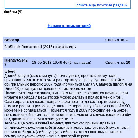
Искать ещё похожие раздачи
Файлы (9)
Написать комментарий
Botocop
Оценил на:
--
BioShock Remastered (2016) скачать игру
ikjehd765342
18-05-2018 16:49:46 (1 час назад)
Оценил на:
10
7
tvfeed
Долгий запуск (около минуты) почти у всех, просто к этому надо
привыкнуть. Хотите что бы игра стартанула сразу - устанавливайте
оригинальную версию 2007 года (помниться была у Catalysta дилогия на
Direct 10), стартует мгновенно и никаких вылетов.
Насчет системы сохранок, а что вам мешает сохранятся почаще если
играете на харде? Ведь это же можно делать в прямо в меню игры.
Сама игра это классика жанра и если честно, до сих пор по замыслу,
стилю и реализации, ее еще никто не переплюнул (конечно мое ИМХО,
можете не соглашаться). Помнится году в 2009 проходил ее на боксе,
весь репчер облазил, все что можно взламывал, а сейчас вроде и графу
подправили, но впечатления уже не те.
Теперь еще один важный момент, для тех кто привык играть на
английском с русскими субтитрами, в этом репаке эту проблему я так и
не смог победить (либо рус.рус. либо англ.англ.) поэтому оставляю
ссылку на русификатор именно для этой версии.