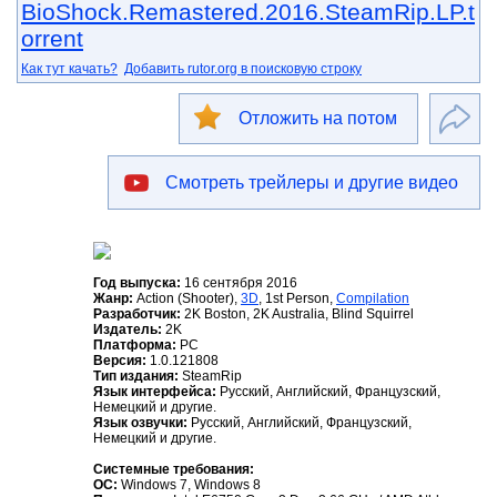
BioShock.Remastered.2016.SteamRip.LP.t
orrent
Как тут качать?
Добавить rutor.org в поисковую строку
Отложить на потом
Смотреть трейлеры и другие видео
Год выпуска:
16 сентября 2016
Жанр:
Action (Shooter),
3D
, 1st Person,
Compilation
Разработчик:
2K Boston, 2K Australia, Blind Squirrel
Издатель:
2K
Платформа:
РС
Версия:
1.0.121808
Тип издания:
SteamRip
Язык интерфейса:
Русский, Английский, Французский,
Немецкий и другие.
Язык озвучки:
Русский, Английский, Французский,
Немецкий и другие.
Системные требования:
OС:
Windows 7, Windows 8