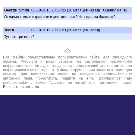
George_Smith
08-10-2016 20:57:25 (20 месяцев назад)
Оценил на:
10
Отличия только в графике и достижениях? Нет правки баланса?
TeoDi
08-10-2016 20:17:23 (20 месяцев назад)
Тут все три игры?
Все файлы предоставлены пользователями сайта для свободного
обмена. Рутор.org и наши серверы не располагают какими-либо
цифровыми копиями аудио-визуальных произведений, мы храним только
информацию о них и торрент-файлы, загруженными пользователями для
обмена. Для направления жалоб на нарушения исключительных
авторских прав, пожалуйста, пишите на email pollyfuckingshit(гав-
гав)ro[точка]ру с темой "удалить не читая" или "авторские права"
Бесплатная реклама