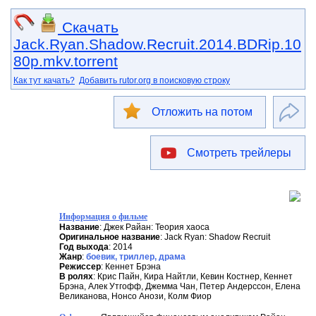
Скачать
Jack.Ryan.Shadow.Recruit.2014.BDRip.10
80p.mkv.torrent
Как тут качать?
Добавить rutor.org в поисковую строку
Отложить на потом
Смотреть трейлеры
Информация о фильме
Название
: Джек Райан: Теория хаоса
Оригинальное название
: Jack Ryan: Shadow Recruit
Год выхода
: 2014
Жанр
:
боевик, триллер, драма
Режиссер
: Кеннет Брэна
В ролях
: Крис Пайн, Кира Найтли, Кевин Костнер, Кеннет
Брэна, Алек Утгофф, Джемма Чан, Петер Андерссон, Елена
Великанова, Нонсо Анози, Колм Фиор