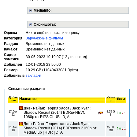
MediaInfo:
Скриншоты:
Оценка
Никто ещё не поставил оценку
Категория
Зарубежные фильмы
Раздают
Временно нет данных
Качают
Временно нет данных
Сидер
30-05-2023 10:19:07 (12 дня назад)
замечен
Добавлен
12-01-2018 23:50:00
Размер
10.29 GB (11049433081 Bytes)
Добавить в
закладки
Связанные раздачи
Добав
Разме
Название
Пиры
лен
р
Джек Райан: Теория хаоса / Jack Ryan:
17 Дек
8.95 G
Shadow Recruit (2014) BDRip-HEVC
3
1
2
22
B
1080p от RIPS CLUB | D, A
Джек Райан: Теория хаоса / Jack Ryan:
31 Авг
45.30
Shadow Recruit (2014) BDRemux 2160p от
0
1
18
GB
MediaClub | HDR | D, A