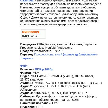
О фильме
:
Являющийся финансовым аналитиком Райан
переезжает в Москву для работы на некоего миллиардера.
И именно этот нувориш обставит дела таким образом,
чтобы на Райна пали все подозрения в организации
террористического сговора с целью обрушить экономику
США. И Джеку не остается ничего иного, как попытаться
одновременно очистить свое имя, обезвредить заговор и
спасти жену, взятую миллиардером в заложники.
Выпущено
: США, Россия, Paramount Pictures, Skydance
Productions, Mace Neufeld Productions
Продолжительность
: 01:45:32
Перевод
:
Профессиональный
(полное дублирование)
-
Лицензия
Файл
Качество
:
BDRip 1080p
Формат
: MKV
Видео
: MPEG4/AVC, 1920x804 (2.40:1), 10.3 Мбит/сек,
23.976 кадра/сек
Аудио 1:
Русский, AC3 5.1, 640 kbps, 48 kHz (DUB, BD CEE)
Аудио 2:
Русский, DTS 5.1, 1509 kbps, 48 kHz (AVO,
А.Гаврилов)
Аудио 3:
Английский, DTS 5.1, 1509 kbps, 48 kHz
Субтитры
: Русские (форс., полные), украинские (форс.,
полные), английские (форс., полные, SDH)
Навигация по главам
: Есть
CHD
Видеоряд
: