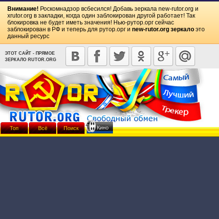
Внимание!
Роскомнадзор всбесился! Добавь зеркала
new-rutor.org
и
xrutor.org
в закладки, когда один заблокирован другой работает! Так
блокировка не будет иметь значения! Нью-рутор.орг сейчас
заблокирован в РФ и теперь для рутор.орг и
new-rutor.org зеркало
это
данный ресурс
ЭТОТ САЙТ - ПРЯМОЕ
ЗЕРКАЛО RUTOR.ORG
Кино
Топ
Всё
Поиск