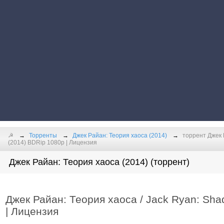
☭
Торренты
Джек Райан: Теория хаоса (2014)
торрент Джек 
(2014) BDRip 1080p | Лицензия
Джек Райан: Теория хаоса (2014) (торрент)
Джек Райан: Теория хаоса / Jack Ryan: Sha
| Лицензия