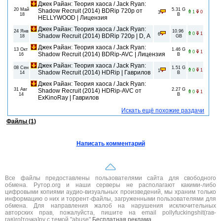
Джек Райан: Теория хаоса / Jack Ryan:
20 Май
5.31 G
Shadow Recruit (2014) BDRip 720p от
1
0
3
18
B
HELLYWOOD | Лицензия
Джек Райан: Теория хаоса / Jack Ryan:
24 Янв
10.96
0
1
6
Shadow Recruit (2014) BDRip 720p | D, A
18
GB
Джек Райан: Теория хаоса / Jack Ryan:
13 Окт
1.46 G
0
1
Shadow Recruit (2014) BDRip-AVC | Лицензия
16
B
Джек Райан: Теория хаоса / Jack Ryan:
08 Сен
1.51 G
0
1
1
Shadow Recruit (2014) HDRip | Гаврилов
14
B
Джек Райан: Теория хаоса / Jack Ryan:
31 Авг
2.27 G
Shadow Recruit (2014) HDRip-AVC от
0
1
14
B
ExKinoRay | Гаврилов
Искать ещё похожие раздачи
Файлы (1)
Написать комментарий
Все файлы предоставлены пользователями сайта для свободного
обмена. Рутор.org и наши серверы не располагают какими-либо
цифровыми копиями аудио-визуальных произведений, мы храним только
информацию о них и торрент-файлы, загруженными пользователями для
обмена. Для направления жалоб на нарушения исключительных
авторских прав, пожалуйста, пишите на email pollyfuckingshit(гав-
гав)ro[точка]ру с темой "abuse"
Бесплатная реклама