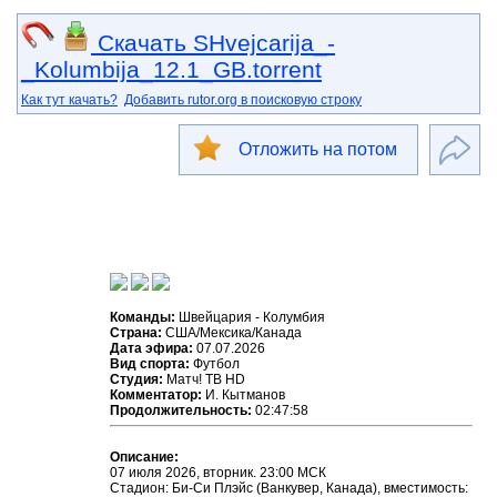
Скачать SHvejcarija_-
_Kolumbija_12.1_GB.torrent
Как тут качать?
Добавить rutor.org в поисковую строку
Отложить на потом
Команды:
Швейцария - Колумбия
Страна:
США/Мексика/Канада
Дата эфира:
07.07.2026
Вид спорта:
Футбол
Студия:
Матч! ТВ HD
Комментатор:
И. Кытманов
Продолжительность:
02:47:58
Описание:
07 июля 2026, вторник. 23:00 МСК
Стадион: Би-Си Плэйс (Ванкувер, Канада), вместимость: