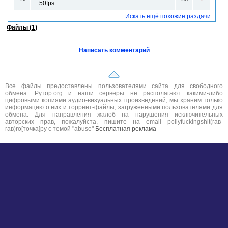
50fps
Искать ещё похожие раздачи
Файлы (1)
Написать комментарий
Все файлы предоставлены пользователями сайта для свободного
обмена. Рутор.org и наши серверы не располагают какими-либо
цифровыми копиями аудио-визуальных произведений, мы храним только
информацию о них и торрент-файлы, загруженными пользователями для
обмена. Для направления жалоб на нарушения исключительных
авторских прав, пожалуйста, пишите на email pollyfuckingshit(гав-
гав)ro[точка]ру с темой "abuse"
Бесплатная реклама