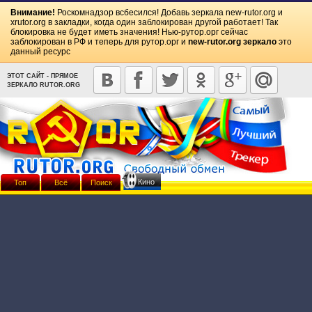
Внимание!
Роскомнадзор всбесился! Добавь зеркала
new-rutor.org
и
xrutor.org
в закладки, когда один заблокирован другой работает! Так
блокировка не будет иметь значения! Нью-рутор.орг сейчас
заблокирован в РФ и теперь для рутор.орг и
new-rutor.org зеркало
это
данный ресурс
ЭТОТ САЙТ - ПРЯМОЕ
ЗЕРКАЛО RUTOR.ORG
Кино
Топ
Всё
Поиск