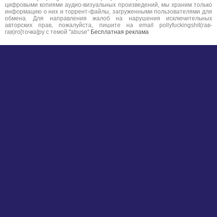
цифровыми копиями аудио-визуальных произведений, мы храним только
информацию о них и торрент-файлы, загруженными пользователями для
обмена. Для направления жалоб на нарушения исключительных
авторских прав, пожалуйста, пишите на email pollyfuckingshit(гав-
гав)ro[точка]ру с темой "abuse"
Бесплатная реклама