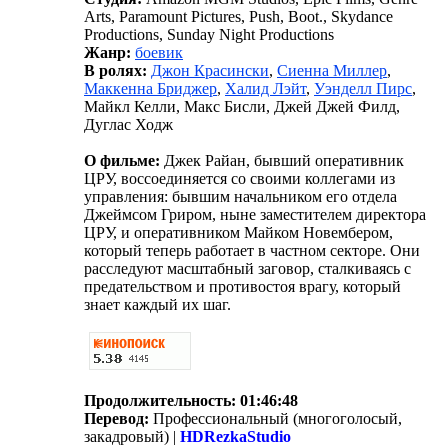
Arts, Paramount Pictures, Push, Boot., Skydance
Productions, Sunday Night Productions
Жанр:
боевик
В ролях:
Джон Красински
,
Сиенна Миллер
,
Маккенна Бриджер
,
Халид Лэйт
,
Уэнделл Пирс
,
Майкл Келли, Макс Бисли, Джей Джей Филд,
Дуглас Ходж
О фильме:
Джек Райан, бывший оперативник
ЦРУ, воссоединяется со своими коллегами из
управления: бывшим начальником его отдела
Джеймсом Гриром, ныне заместителем директора
ЦРУ, и оперативником Майком Новембером,
который теперь работает в частном секторе. Они
расследуют масштабный заговор, сталкиваясь с
предательством и противостоя врагу, который
знает каждый их шаг.
Продолжительность:
01:46:48
Перевод:
Профессиональный (многоголосый,
закадровый) |
HDRezkaStudio