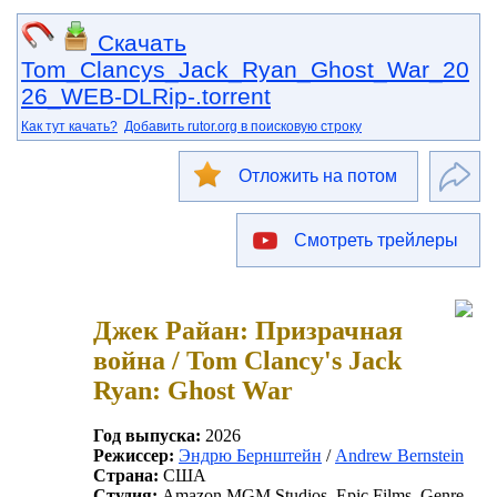
Скачать
Tom_Clancys_Jack_Ryan_Ghost_War_20
26_WEB-DLRip-.torrent
Как тут качать?
Добавить rutor.org в поисковую строку
Отложить на потом
Смотреть трейлеры
Джек Райан: Призрачная
война / Tom Clancy's Jack
Ryan: Ghost War
Год выпуска:
2026
Режиссер:
Эндрю Бернштейн
/
Andrew Bernstein
Страна:
США
Студия:
Amazon MGM Studios, Epic Films, Genre