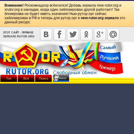
Внимание!
Роскомнадзор всбесился! Добавь зеркала
new-rutor.org
и
xrutor.org
в закладки, когда один заблокирован другой работает! Так
блокировка не будет иметь значения! Нью-рутор.орг сейчас
заблокирован в РФ и теперь для рутор.орг и
new-rutor.org зеркало
это
данный ресурс
ЭТОТ САЙТ - ПРЯМОЕ
ЗЕРКАЛО RUTOR.ORG
Кино
Топ
Всё
Поиск