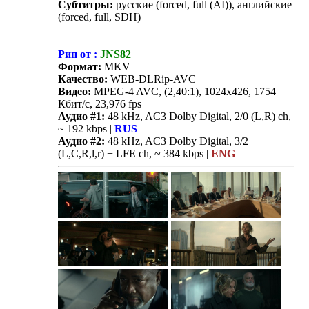
Субтитры:
русские (forced, full (AI)), английские
(forced, full, SDH)
Рип от :
JNS82
Формат:
MKV
Качество:
WEB-DLRip-AVC
Видео:
MPEG-4 AVC, (2,40:1), 1024x426, 1754
Кбит/с, 23,976 fps
Аудио #1:
48 kHz, AC3 Dolby Digital, 2/0 (L,R) ch,
~ 192 kbps |
RUS
|
Аудио #2:
48 kHz, AC3 Dolby Digital, 3/2
(L,C,R,l,r) + LFE ch, ~ 384 kbps |
ENG
|