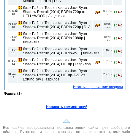
MediaClub | HDR | D, A
Джек Райан: Теория хаоса / Jack Ryan:
20 Май
5.31 G
Shadow Recruit (2014) BDRip 720p от
1
0
3
18
B
HELLYWOOD | Лицензия
Джек Райан: Теория хаоса / Jack Ryan:
24 Янв
10.96
0
0
6
Shadow Recruit (2014) BDRip 720p | D, A
18
GB
Джек Райан: Теория хаоса / Jack Ryan:
12 Янв
10.29
Shadow Recruit (2014) BDRip 1080p |
2
0
18
GB
Лицензия
Джек Райан: Теория хаоса / Jack Ryan:
13 Окт
1.46 G
1
0
Shadow Recruit (2014) BDRip-AVC | Лицензия
16
B
Джек Райан: Теория хаоса / Jack Ryan:
08 Сен
1.51 G
0
1
1
Shadow Recruit (2014) HDRip | Гаврилов
14
B
Джек Райан: Теория хаоса / Jack Ryan:
31 Авг
2.27 G
Shadow Recruit (2014) HDRip-AVC от
0
1
14
B
ExKinoRay | Гаврилов
Искать ещё похожие раздачи
Файлы (1)
Написать комментарий
Все файлы предоставлены пользователями сайта для свободного
обмена. Рутор.org и наши серверы не располагают какими-либо