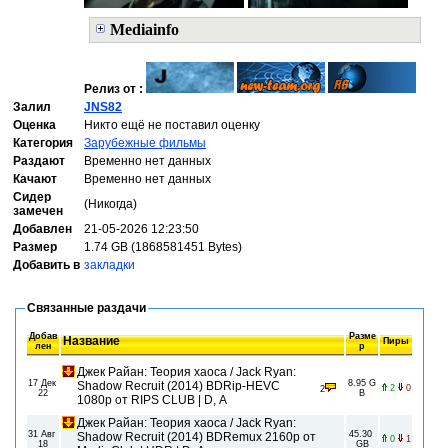
Mediainfo
Релиз от :
Залил
JNS82
Оценка
Никто ещё не поставил оценку
Категория
Зарубежные фильмы
Раздают
Временно нет данных
Качают
Временно нет данных
Сидер
(Никогда)
замечен
Добавлен
21-05-2026 12:23:50
Размер
1.74 GB (1868581451 Bytes)
Добавить в
закладки
Связанные раздачи
Добав
Разме
Название
Пиры
лен
р
Джек Райан: Теория хаоса / Jack Ryan:
17 Дек
8.95 G
Shadow Recruit (2014) BDRip-HEVC
2
0
2
22
B
1080p от RIPS CLUB | D, A
Джек Райан: Теория хаоса / Jack Ryan:
31 Авг
45.30
Shadow Recruit (2014) BDRemux 2160p от
0
1
18
GB