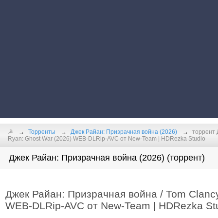
☭
Торренты
Джек Райан: Призрачная война (2026)
торрент 
Ryan: Ghost War (2026) WEB-DLRip-AVC от New-Team | HDRezka Studio
Джек Райан: Призрачная война (2026) (торрент)
Джек Райан: Призрачная война / Tom Clancy
WEB-DLRip-AVC от New-Team | HDRezka St