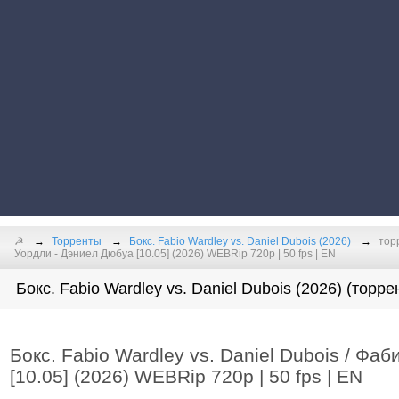
☭
Торренты
Бокс. Fabio Wardley vs. Daniel Dubois (2026)
тор
Уордли - Дэниел Дюбуа [10.05] (2026) WEBRip 720р | 50 fps | EN
Бокс. Fabio Wardley vs. Daniel Dubois (2026) (торре
Бокс. Fabio Wardley vs. Daniel Dubois / Фа
[10.05] (2026) WEBRip 720р | 50 fps | EN