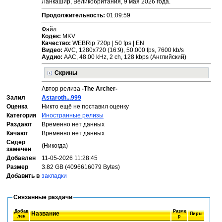
Ланкашир, Великобритания, 9 мая 2026 года.
Продолжительность:
01:09:59
Файл
Кодек:
MKV
Качество:
WEBRip 720р | 50 fps | EN
Видео:
AVC, 1280x720 (16:9), 50.000 fps, 7600 kb/s
Аудио:
ААС, 48.00 kHz, 2 ch, 128 kbps (Английский)
Скрины
Автор релиза
-The Archer-
Залил
Astaroth...999
Оценка
Никто ещё не поставил оценку
Категория
Иностранные релизы
Раздают
Временно нет данных
Качают
Временно нет данных
Сидер
(Никогда)
замечен
Добавлен
11-05-2026 11:28:45
Размер
3.82 GB (4096616079 Bytes)
Добавить в
закладки
Связанные раздачи
Добав
Разме
Название
Пиры
лен
р