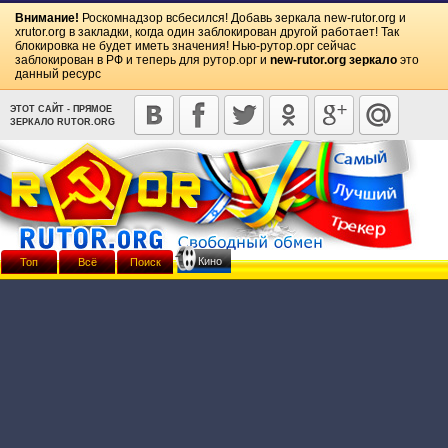
Внимание!
Роскомнадзор всбесился! Добавь зеркала
new-rutor.org
и
xrutor.org
в закладки, когда один заблокирован другой работает! Так
блокировка не будет иметь значения! Нью-рутор.орг сейчас
заблокирован в РФ и теперь для рутор.орг и
new-rutor.org зеркало
это
данный ресурс
ЭТОТ САЙТ - ПРЯМОЕ
ЗЕРКАЛО RUTOR.ORG
Кино
Топ
Всё
Поиск