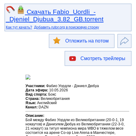
Скачать Fabio_Uordli_-
_Djeniel_Djubua_3.82_GB.torrent
Как тут качать?
Добавить rutor.org в поисковую строку
Отложить на потом
Смотреть трейлеры
Участники:
Фабио Уордли - Дэниел Дюбуа
Дата эфира:
10.05.2026
Вид спорта:
Бокс
Страна:
Великобритания
Язык:
Английский
Канал:
DAZN
Описание:
Бой между Фабио Уордли из Великобритании (20-0-1, 19
нокаутов) и Даниэлем Дюбуа из Великобритании (22-3-0,
21 нокаут) за титул чемпиона мира WBO в тяжелом весе
состоится на арене Co-op Live Arena в Манчестере,