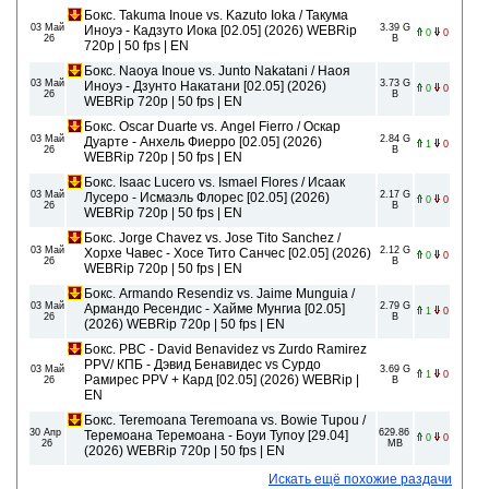
Бокс. Takuma Inoue vs. Kazuto Ioka / Такума
03 Май
3.39 G
Иноуэ - Кадзуто Иока [02.05] (2026) WEBRip
0
0
26
B
720р | 50 fps | EN
Бокс. Naoya Inoue vs. Junto Nakatani / Наоя
03 Май
3.73 G
Иноуэ - Дзунто Накатани [02.05] (2026)
0
0
26
B
WEBRip 720р | 50 fps | EN
Бокс. Oscar Duarte vs. Angel Fierro / Оскар
03 Май
2.84 G
Дуарте - Анхель Фиерро [02.05] (2026)
1
0
26
B
WEBRip 720р | 50 fps | EN
Бокс. Isaac Lucero vs. Ismael Flores / Исаак
03 Май
2.17 G
Лусеро - Исмаэль Флорес [02.05] (2026)
0
0
26
B
WEBRip 720р | 50 fps | EN
Бокс. Jorge Chavez vs. Jose Tito Sanchez /
03 Май
2.12 G
Хорхе Чавес - Хосе Тито Санчес [02.05] (2026)
0
0
26
B
WEBRip 720р | 50 fps | EN
Бокс. Armando Resendiz vs. Jaime Munguia /
03 Май
2.79 G
Армандо Ресендис - Хайме Мунгиа [02.05]
1
0
26
B
(2026) WEBRip 720р | 50 fps | EN
Бокс. PBC - David Benavidez vs Zurdo Ramirez
PPV/ КПБ - Дэвид Бенавидес vs Сурдо
03 Май
3.69 G
1
0
Рамирес PPV + Кард [02.05] (2026) WEBRip |
26
B
EN
Бокс. Teremoana Teremoana vs. Bowie Tupou /
30 Апр
629.86
Теремоана Теремоана - Боуи Тупоу [29.04]
0
0
26
MB
(2026) WEBRip 720р | 50 fps | EN
Искать ещё похожие раздачи