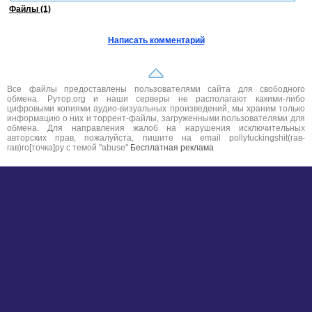
Файлы (1)
Написать комментарий
Все файлы предоставлены пользователями сайта для свободного
обмена. Рутор.org и наши серверы не располагают какими-либо
цифровыми копиями аудио-визуальных произведений, мы храним только
информацию о них и торрент-файлы, загруженными пользователями для
обмена. Для направления жалоб на нарушения исключительных
авторских прав, пожалуйста, пишите на email pollyfuckingshit(гав-
гав)ro[точка]ру с темой "abuse"
Бесплатная реклама