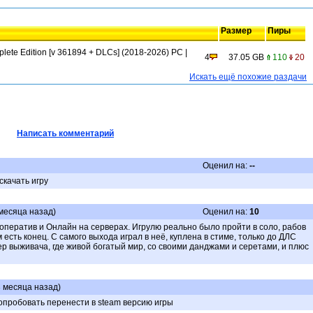
Размер
Пиры
v 361894 + DLCs] (2018-2026) PC |
4
37.05 GB
110
20
Искать ещё похожие раздачи
Написать комментарий
Оценил на:
--
скачать игру
 месяца назад)
Оценил на:
10
ооператив и Онлайн на серверах. Игрулю реально было пройти в соло, рабов
 есть конец. С самого выхода играл в неё, куплена в стиме, только до ДЛС
р выживача, где живой богатый мир, со своими данджами и серетами, и плюс
3 месяца назад)
попробовать перенести в steam версию игры