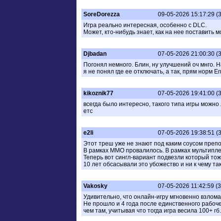
SoreDorezza
09-05-2026 15:17:29 (
Игра реально интересная, особенно с DLC.
Может, кто-нибудь знает, как на нее поставить 
Djbadan
07-05-2026 21:00:30 (
Погонял немного. Блин, ну улучшений оч мнго. Н
я не понял где ее отключать, а так, прям норм 
kikoznik77
07-05-2026 19:41:00 (
всегда было интересно, такого типа игры можно 
етс
e2li
07-05-2026 19:38:51 (
Этот треш уже не знают под каким соусом преп
В рамках ММО провалилось. В рамках мультипл
Теперь вот сингл-вариант подвезли который то
10 лет обсасывали это убожество и ни к чему та
Vakosky
07-05-2026 11:42:59 (
Удивительно, что онлайн-игру мгновенно взлома
Не прошло и 4 года после единственного рабочег
чем там, учитывая что тогда игра весила 100+ гб.