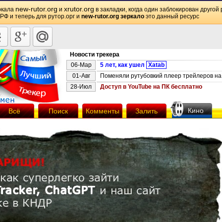
new-rutor.org
xrutor.org
ркала
и
в закладки, когда один заблокирован другой 
 РФ и теперь для рутор.орг и
new-rutor.org зеркало
это данный ресурс
Новости трекера
06-Мар
5 лет, как ушел
Xatab
01-Авг
Поменяли рутубовкий плеер трейлеров на 
28-Июл
Доступ в YouTube на ПК бесплатно
Кино
Всё
Поиск
Комменты
Залить