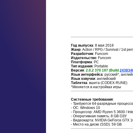
Год выпуска
: 8 мая 2018
Жанр
: Action / RPG / Survival / 1st pe
Разработчик
: Funcom
Издательство
: Funcom
Платформа
: PC
Тип издания
: Portable
Версия
:
2.0.2 370 197 (Build
243834
Язык интерфейса
: русский*, англи
Язык озвучки
: английский
Таблетка
: вшита (CODEX-RUNE)
*Меняется в настройках игры
Системные требования
:
- Требуются 64-разрядные процесс
- ОС: Windows 10
- Процессор: AMD Ryzen 5 3600 / Int
- Оперативная память: 8 GB ОЗУ
- Видеокарта: NVIDIA GeForce GTX 1
- Место на диске (SSD): 59 GB