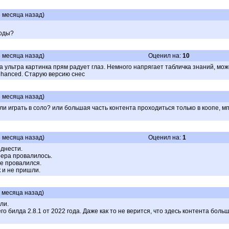
3 месяца назад)
моды?
3 месяца назад)
Оценил на:
10
а ультра картинка прям радует глаз. Немного напрягает табличка знаний, мож
Enhanced. Старую версию снес
3 месяца назад)
ли играть в соло? или большая часть контента проходиться только в коопе, м
3 месяца назад)
Оценил на:
1
однести.
еера провалилось.
же провалился.
к и не пришли.
3 месяца назад)
ли.
о билда 2.8.1 от 2022 года. Даже как то не верится, что здесь контента больш