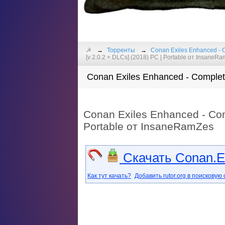
☭
Торренты
Conan Exiles Enhanced - C
[v 2.0.2 + DLCs] (2018) PC | Portable от InsaneR
Conan Exiles Enhanced - Complete
Conan Exiles Enhanced - Comp
Portable от InsaneRamZes
Скачать Conan.Exi
Как тут качать?
Добавить rutor.org в поисковую 