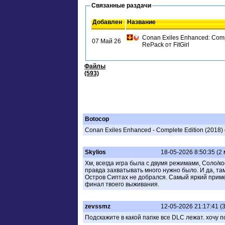
Связанные раздачи
Добавлен
Название
Conan Exiles Enhanced: Complete Edition [
07 Май 26
RePack от FitGirl
Файлы
(593)
Botocop
Conan Exiles Enhanced - Complete Edition (2018) 
Skylios
18-05-2026 8:50:35 (2
Хм, всегда игра была с двумя режимами, Соло/к
правда захватывать много нужно было. И да, там
Остров Сиптах не добрался. Самый яркий приме
финал твоего выживания.
zevssmz
12-05-2026 21:17:41 (
Подскажите в какой папке все DLC лежат. хочу 