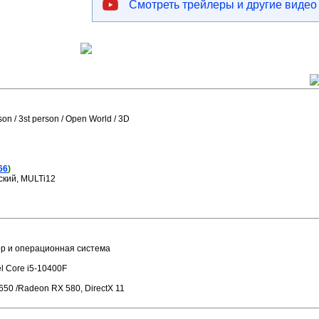
Смотреть трейлеры и другие видео
rson / 3st person / Open World / 3D
66
)
йский, MULTi12
ор и операционная система
el Core i5-10400F
650 /Radeon RX 580, DirectX 11