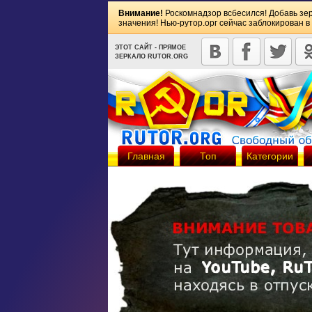
Внимание!
Роскомнадзор всбесился! Добавь зе
значения! Нью-рутор.орг сейчас заблокирован в
ЭТОТ САЙТ - ПРЯМОЕ
ЗЕРКАЛО RUTOR.ORG
Главная
Топ
Категории