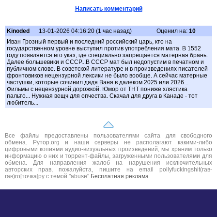
Написать комментарий
Kinoded
13-01-2026 04:16:20 (1 час назад)
Оценил на:
10
Иван Грозный первый и последний российский царь, кто на
государственном уровне выступил против употребления мата. В 1552
году появляется его указ, где специально запрещается матерная брань.
Далее большевики и СССР...В СССР мат был недопустим в печатном и
публичном слове. В советской литературе и в произведениях писателей-
фронтовиков нецензурной лексики не было вообще. А сейчас матерные
частушки, которые сочинил дядя Ваня в далеком 2025 или 2026...
Фильмы с нецензурной дорожкой. Юмор от ТНТ пониже хлястика
пальто... Нужная вещч для опчества. Скачал для друга в Канаде - тот
любитель...
Все файлы предоставлены пользователями сайта для свободного
обмена. Рутор.org и наши серверы не располагают какими-либо
цифровыми копиями аудио-визуальных произведений, мы храним только
информацию о них и торрент-файлы, загруженными пользователями для
обмена. Для направления жалоб на нарушения исключительных
авторских прав, пожалуйста, пишите на email pollyfuckingshit(гав-
гав)ro[точка]ру с темой "abuse"
Бесплатная реклама