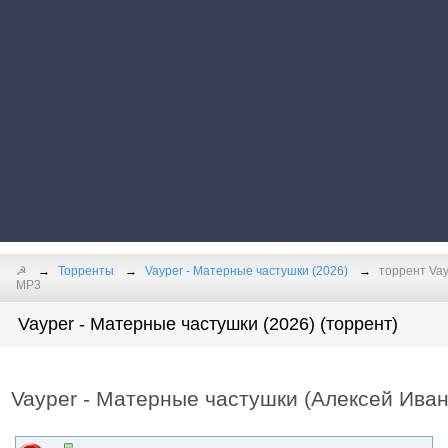
☭
Торренты
Vayper - Матерные частушки (2026)
торрент Vay
MP3
Vayper - Матерные частушки (2026) (торрент)
Vayper - Матерные частушки (Алексей Иван