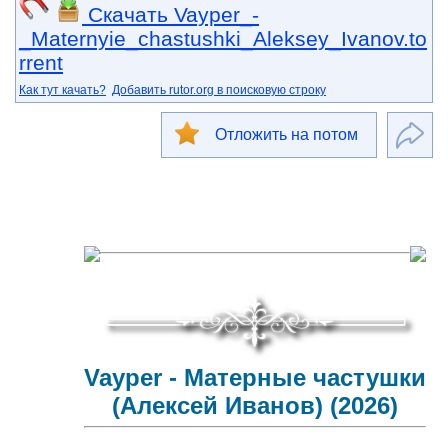
Скачать Vayper_-
_Maternyie_chastushki_Aleksey_Ivanov.to
rrent
Как тут качать?
Добавить rutor.org в поисковую строку
Отложить на потом
Vayper - Матерные частушки
(Алексей Иванов) (2026)