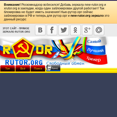
Внимание!
Роскомнадзор всбесился! Добавь зеркала
new-rutor.org
и
xrutor.org
в закладки, когда один заблокирован другой работает! Так
блокировка не будет иметь значения! Нью-рутор.орг сейчас
заблокирован в РФ и теперь для рутор.орг и
new-rutor.org зеркало
это
данный ресурс
ЭТОТ САЙТ - ПРЯМОЕ
ЗЕРКАЛО RUTOR.ORG
Кино
Топ
Всё
Поиск