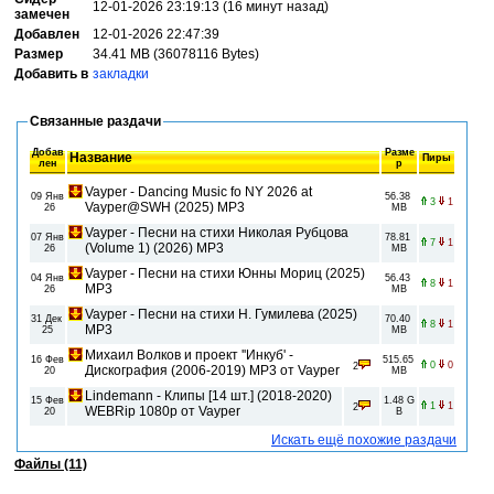
12-01-2026 23:19:13 (16 минут назад)
замечен
Добавлен
12-01-2026 22:47:39
Размер
34.41 MB (36078116 Bytes)
Добавить в
закладки
Связанные раздачи
Добав
Разме
Название
Пиры
лен
р
Vayper - Dancing Music fo NY 2026 at
09 Янв
56.38
3
1
Vayper@SWH (2025) MP3
26
MB
Vayper - Песни на стихи Николая Рубцова
07 Янв
78.81
7
1
(Volume 1) (2026) MP3
26
MB
Vayper - Песни на стихи Юнны Мориц (2025)
04 Янв
56.43
8
1
MP3
26
MB
Vayper - Песни на стихи Н. Гумилева (2025)
31 Дек
70.40
8
1
MP3
25
MB
Михаил Волков и проект ''Инкуб' -
16 Фев
515.65
0
0
2
Дискография (2006-2019) MP3 от Vayper
20
MB
Lindemann - Клипы [14 шт.] (2018-2020)
15 Фев
1.48 G
1
1
2
WEBRip 1080p от Vayper
20
B
Искать ещё похожие раздачи
Файлы (11)