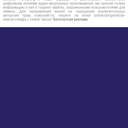
цифровыми копиями аудио-визуальных произведений, мы храним только
информацию о них и торрент-файлы, загруженными пользователями для
обмена. Для направления жалоб на нарушения исключительных
авторских прав, пожалуйста, пишите на email pollyfuckingshit(гав-
гав)ro[точка]ру с темой "abuse"
Бесплатная реклама