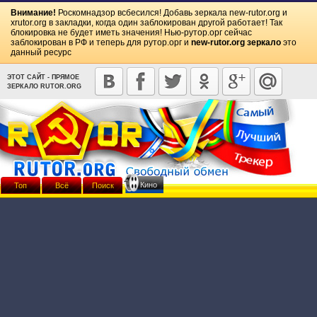
Внимание!
Роскомнадзор всбесился! Добавь зеркала
new-rutor.org
и
xrutor.org
в закладки, когда один заблокирован другой работает! Так
блокировка не будет иметь значения! Нью-рутор.орг сейчас
заблокирован в РФ и теперь для рутор.орг и
new-rutor.org зеркало
это
данный ресурс
ЭТОТ САЙТ - ПРЯМОЕ
ЗЕРКАЛО RUTOR.ORG
Кино
Топ
Всё
Поиск