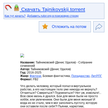
Скачать Tajnikovskij.torrent
Как тут качать?
Добавить rutor.org в поисковую строку
Отложить на потом
Название:
Тайниковский (Денис Удалов) - Собрание
сочинений
Автор:
Тайниковский (Денис Удалов)
Год:
2016-2025
Жанр:
Фэнтези
, Боевая фантастика,
Попаданство
,
ЛитРПГ
Формат:
FB2
Что делать человеку, который попал в виртуальное
рабство, а его настоящее тело уже никогда не вернуть?
Отчаяться? Смириться? Подчиниться? Нет уж, извольте!...
Всю свою жизнь я дрался. Бои для меня были не просто
хобби, или увлечением. Они были для меня жизнью! И
когда их не стало, чем я мог заполнить пустоту, которую
они оставили после себя?! Пьянки, наркотики,