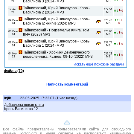
Василиска 3 (2024) МР3
24
MB
Тайниковский, Юрий Винокуров - Кровь
17 Авг
477.54
5
0
Василиска 2 (2024) МР3
24
MB
Тайниковский, Юрий Винокуров - Кровь
09 Июл
670.40
11
1
Василиска [2 книги] (2024) МР3
24
MB
0
Тайниковский - Подземелье Кинга. Том
03 Июн
370.06
0
0
2
III-IV (2023) MP3
24
MB
Тайниковский, Юрий Винокуров - Кровь
02 Июн
339.78
9
0
1
Василиска 1 (2024) MP3
24
MB
Тайниковский - Хроники демонического
04 Ноя
539.21
4
0
ремесленника. Кузнец. 09-10 (2022) МР3
23
MB
Искать ещё похожие раздачи
Файлы (70)
Написать комментарий
Injik
22-05-2025 17:32:07 (1 час назад)
Добавлена новая книга
Кровь Василиска 12
Все файлы предоставлены пользователями сайта для свободного
обмена. Рутор.org и наши серверы не располагают какими-либо