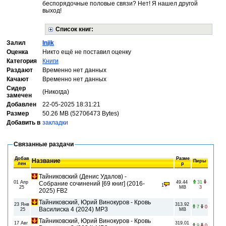
беспорядочные половые связи? Нет! Я нашел другой
выход!
Список книг:
Залил
Injik
Оценка
Никто ещё не поставил оценку
Категория
Книги
Раздают
Временно нет данных
Качают
Временно нет данных
Сидер
(Никогда)
замечен
Добавлен
22-05-2025 18:31:21
Размер
50.26 MB (52706473 Bytes)
Добавить в
закладки
Связанные раздачи
Добав
Разме
Название
Пиры
лен
р
Тайниковский (Денис Удалов) -
01 Апр
49.44
31
Собрание сочинений [69 книг] (2016-
1
25
MB
3
2025) FB2
Тайниковский, Юрий Винокуров - Кровь
23 Янв
313.92
7
0
Василиска 4 (2024) MP3
25
MB
Тайниковский, Юрий Винокуров - Кровь
17 Авг
319.01
9
0