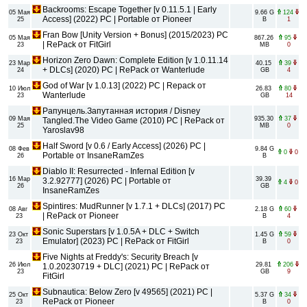
Backrooms: Escape Together [v 0.11.5.1 | Early
05 Мая
9.66 G
124
Access] (2022) PC | Portable от Pioneer
25
B
1
Fran Bow [Unity Version + Bonus] (2015/2023) PC
05 Мая
867.26
95
| RePack от FitGirl
23
MB
0
Horizon Zero Dawn: Complete Edition [v 1.0.11.14
23 Мар
40.15
39
+ DLCs] (2020) PC | RePack от Wanterlude
24
GB
4
God of War [v 1.0.13] (2022) PC | Repack от
10 Июл
26.83
80
Wanterlude
23
GB
14
Рапунцель.Запутанная история / Disney
09 Мая
935.30
37
Tangled.The Video Game (2010) PC | RePack от
25
MB
0
Yaroslav98
Half Sword [v 0.6 / Early Access] (2026) PC |
08 Фев
9.84 G
0
0
Portable от InsaneRamZes
26
B
Diablo II: Resurrected - Infernal Edition [v
16 Мар
39.39
3.2.92777] (2026) PC | Portable от
4
0
26
GB
InsaneRamZes
Spintires: MudRunner [v 1.7.1 + DLCs] (2017) PC
08 Авг
2.18 G
60
| RePack от Pioneer
23
B
4
Sonic Superstars [v 1.0.5A + DLC + Switch
23 Окт
1.45 G
59
Emulator] (2023) PC | RePack от FitGirl
23
B
0
Five Nights at Freddy's: Security Breach [v
26 Июл
29.81
206
1.0.20230719 + DLC] (2021) PC | RePack от
23
GB
9
FitGirl
Subnautica: Below Zero [v 49565] (2021) PC |
25 Окт
5.37 G
34
RePack от Pioneer
23
B
0