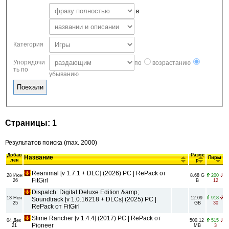
в
Категория
Упорядочи
по
возрастанию
ть по
убыванию
Страницы: 1
Результатов поиска (max. 2000)
Добав
Разме
Название
Пиры
лен
р
Reanimal [v 1.7.1 + DLC] (2026) PC | RePack от
28 Июн
8.68 G
200
FitGirl
26
B
12
Dispatch: Digital Deluxe Edition &amp;
13 Ноя
12.09
918
Soundtrack [v 1.0.16218 + DLCs] (2025) PC |
25
GB
30
RePack от FitGirl
Slime Rancher [v 1.4.4] (2017) PC | RePack от
04 Дек
500.12
515
Pioneer
21
MB
3