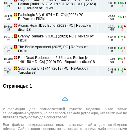
Slay the Princess - The Pristine Cut: Collector's
13 Ноя
8.80 G
107
Edition [Build 16171211/16313218 + DLC] (2023)
24
B
3
PC | RePack от FitGirl
Pathologic 3 [v 61974 + DLC's] (2026) PC |
28 Фев
26.53
6
3
RePack от FitGirl
26
GB
Atomic Heart [Dev Build] (2023) PC | Repack от
19 Фев
29.71
22
dixen18
23
GB
0
Granny Remake [v 3.0.1] (2023) PC | RePack от
23 Июл
1.04 G
25
FitGirl
23
B
3
The Berlin Apartment (2025) PC | RePack от
21 Ноя
1.04 G
46
FitGirl
25
B
1
Red Dead Redemption 2: Ultimate Edition [v
18 Мар
79.86
90
1491.50 + DLCs] (2019) PC | Repack от dixen18
25
GB
6
Subnautica [v 71744] (2018) PC | RePack от
02 Авг
2.43 G
17
Yaroslav98
23
B
0
Страницы: 1
Информация для пользователей рунета: недавно было также
заблокирован рутрекер, но появилось зеркало рутрекера, как зайти уже не
является трудностью для соискателей.
Все файлы предоставлены пользователями сайта для свободного
обмена. Сайт и наши серверы не располагают какими-либо цифровыми