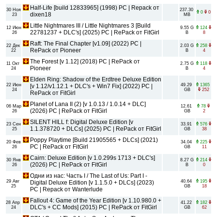
Half-Life [build 12833965] (1998) PC | Repack от
30 Ноя
237.30
0
0
dixen18
23
MB
Little Nightmares III / Little Nightmares 3 [Build
12 Июн
9.55 G
124
22781237 + DLC's] (2025) PC | RePack от FitGirl
26
B
8
Raft: The Final Chapter [v1.09] (2022) PC |
22 Дек
2.03 G
258
RePack от Pioneer
22
B
4
The Forest [v 1.12] (2018) PC | RePack от
11 Окт
2.75 G
118
Pioneer
24
B
4
Elden Ring: Shadow of the Erdtree Deluxe Edition
22 Июн
49.29
1365
[v 1.12/v1.12.1 + DLC's + Win7 Fix] (2022) PC |
24
GB
252
RePack от FitGirl
Planet of Lana II (2) [v 1.0.13 / 1.0.14 + DLC]
06 Мар
12.61
78
(2026) PC | RePack от FitGirl
26
GB
2
SILENT HILL f: Digital Deluxe Edition [v
23 Сен
33.91
576
1.1.378720 + DLCs] (2025) PC | RePack от FitGirl
25
GB
38
Poppy Playtime [Build 21905565 + DLCs] (2021)
20 Фев
34.04
225
PC | RePack от FitGirl
26
GB
11
Cairn: Deluxe Edition [v 1.0.299s 1713 + DLC's]
30 Янв
8.27 G
214
(2026) PC | RePack от FitGirl
26
B
0
Одни из нас: Часть I / The Last of Us: Part I -
29 Авг
40.64
195
Digital Deluxe Edition [v 1.1.5.0 + DLCs] (2023)
25
GB
18
PC | Repack от Wanterlude
Fallout 4: Game of the Year Edition [v 1.10.980.0 +
28 Апр
41.22
182
DLC's + CC Mods] (2015) PC | RePack от FitGirl
24
GB
62