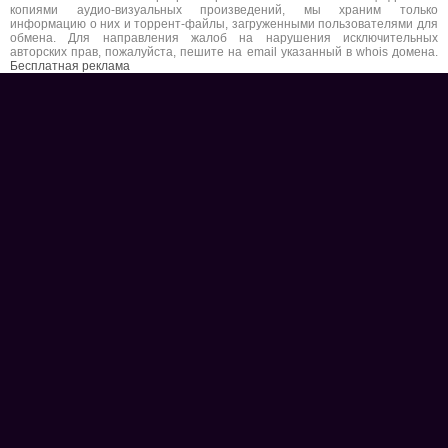
копиями аудио-визуальных произведений, мы храним только
информацию о них и торрент-файлы, загруженными пользователями для
обмена. Для направления жалоб на нарушения исключительных
авторских прав, пожалуйста, пешите на email указанный в whois домена.
Бесплатная реклама