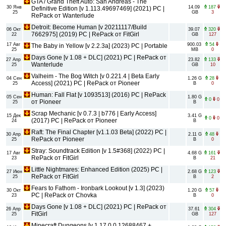
GTA / Grand Theft Auto: San Andreas - The
30 Янв
14.09
187
Definitive Edition [v 1.113.49697469] (2021) PC |
25
GB
3
RePack от Wanterlude
Detroit: Become Human [v 20211117/Build
06 Окт
39.07
320
7662975] (2019) PC | RePack от FitGirl
22
GB
127
17 Авг
900.03
54
The Baby in Yellow [v 2.2.3a] (2023) PC | Portable
25
MB
0
Days Gone [v 1.08 + DLC] (2021) PC | RePack от
27 Апр
23.82
133
Wanterlude
25
GB
10
Valheim - The Bog Witch [v 0.221.4 | Beta Early
04 Сен
1.26 G
28
Access] (2021) PC | RePack от Pioneer
25
B
0
Human: Fall Flat [v 1093513] (2016) PC | RePack
05 Сен
1.80 G
0
0
от Pioneer
25
B
Scrap Mechanic [v 0.7.3 | b776 | Early Access]
15 Дек
3.41 G
0
0
(2017) PC | RePack от Pioneer
24
B
Raft: The Final Chapter [v1.1.03 Beta] (2022) PC |
30 Апр
2.11 G
48
RePack от Pioneer
25
B
0
Stray: Soundtrack Edition [v 1.5#368] (2022) PC |
17 Авг
4.68 G
161
RePack от FitGirl
23
B
21
Little Nightmares: Enhanced Edition (2025) PC |
27 Июн
2.68 G
123
RePack от FitGirl
25
B
2
Fears to Fathom - Ironbark Lookout [v 1.3] (2023)
30 Окт
1.20 G
57
PC | RePack от Chovka
23
B
0
Days Gone [v 1.08 + DLC] (2021) PC | RePack от
26 Апр
37.61
304
FitGirl
25
GB
127
Minecraft Dungeons [v 1.17.0.0 12688467 +