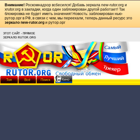
Внимание!
Роскомнадзор всбесился! Добавь зеркала
new-rutor.org
и
xrutor.org
в закладки, когда один заблокирован другой работает! Так
блокировка не будет иметь значения! Новость: заблокирован нью-
рутор.орг в РФ, в связи с чем, мы переехали, теперь данный ресурс это
зеркало new-rutor.org
и рутор.орг
ЭТОТ САЙТ - ПРЯМОЕ
ЗЕРКАЛО RUTOR.ORG
Кино
Топ
Всё
Поиск