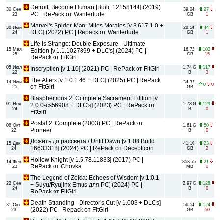
Detroit: Become Human [Build 12158144] (2019)
30 Сен
39.04
27
PC | RePack от Wanterlude
23
GB
1
Marvel's Spider-Man: Miles Morales [v 3.617.1.0 +
30 Июн
28.54
44
DLC] (2022) PC | Repack от Wanterlude
24
GB
1
Life is Strange: Double Exposure - Ultimate
15 Мая
16.72
102
Edition [v 1.1.1027899 + DLC's] (2024) PC |
25
GB
15
RePack от FitGirl
05 Июл
1.74 G
117
Inscryption [v 1.10] (2021) PC | RePack от FitGirl
22
B
3
The Alters [v 1.0.1.46 + DLC] (2025) PC | RePack
14 Июн
34.32
0
0
от FitGirl
25
GB
Blasphemous 2: Complete Sacrament Edition [v
01 Ноя
1.78 G
129
2.0.0-cs56908 + DLC's] (2023) PC | RePack от
24
B
0
FitGirl
Postal 2: Complete (2003) PC | RePack от
08 Окт
1.61 G
50
Pioneer
22
B
0
Дожить до рассвета / Until Dawn [v 1.08 Build
15 Дек
41.10
23
16633318] (2024) PC | RePack от Decepticon
24
GB
2
Hollow Knight [v 1.5.78.11833] (2017) PC |
14 Фев
853.75
21
RePack от Chovka
23
MB
0
The Legend of Zelda: Echoes of Wisdom [v 1.0.1
22 Сен
2.97 G
128
+ Suyu/Ryujinx Emus для PC] (2024) PC |
24
B
0
RePack от FitGirl
Death Stranding - Director's Cut [v 1.003 + DLCs]
31 Окт
56.54
124
(2022) PC | Repack от FitGirl
23
GB
50