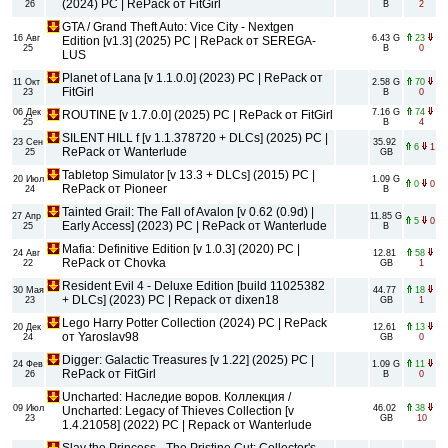
(2024) PC | RePack от FitGirl
26
B
2
GTA / Grand Theft Auto: Vice City - Nextgen
16 Авг
6.43 G
23
Edition [v1.3] (2025) PC | RePack от SEREGA-
25
B
0
LUS
Planet of Lana [v 1.1.0.0] (2023) PC | RePack от
11 Окт
2.58 G
70
FitGirl
23
B
0
06 Дек
7.16 G
74
ROUTINE [v 1.7.0.0] (2025) PC | RePack от FitGirl
25
B
4
SILENT HILL f [v 1.1.378720 + DLCs] (2025) PC |
23 Сен
35.92
6
1
RePack от Wanterlude
25
GB
Tabletop Simulator [v 13.3 + DLCs] (2015) PC |
20 Июл
1.09 G
0
0
RePack от Pioneer
24
B
Tainted Grail: The Fall of Avalon [v 0.62 (0.9d) |
27 Апр
11.85 G
5
0
Early Access] (2023) PC | RePack от Wanterlude
25
B
Mafia: Definitive Edition [v 1.0.3] (2020) PC |
24 Авг
12.81
58
RePack от Chovka
22
GB
1
Resident Evil 4 - Deluxe Edition [build 11025382
30 Мая
44.77
18
+ DLCs] (2023) PC | Repack от dixen18
23
GB
1
Lego Harry Potter Collection (2024) PC | RePack
20 Дек
12.61
13
от Yaroslav98
24
GB
0
Digger: Galactic Treasures [v 1.22] (2025) PC |
24 Фев
1.09 G
11
RePack от FitGirl
26
B
0
Uncharted: Наследие воров. Коллекция /
09 Июл
46.02
38
Uncharted: Legacy of Thieves Collection [v
23
GB
10
1.4.21058] (2022) PC | Repack от Wanterlude