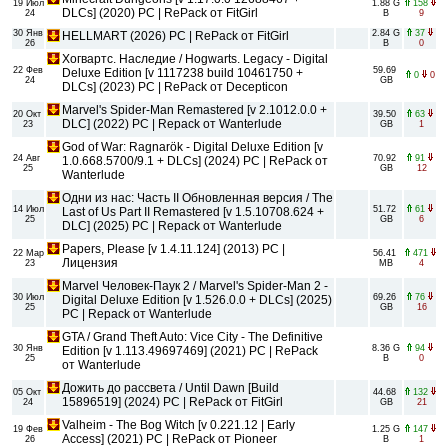
19 Июл
1.88 G
158
DLCs] (2020) PC | RePack от FitGirl
24
B
9
30 Янв
2.84 G
37
HELLMART (2026) PC | RePack от FitGirl
26
B
0
Хогвартс. Наследие / Hogwarts. Legacy - Digital
22 Фев
59.69
Deluxe Edition [v 1117238 build 10461750 +
0
0
24
GB
DLCs] (2023) PC | RePack от Decepticon
Marvel's Spider-Man Remastered [v 2.1012.0.0 +
20 Окт
39.50
63
DLC] (2022) PC | Repack от Wanterlude
23
GB
1
God of War: Ragnarök - Digital Deluxe Edition [v
24 Авг
70.92
91
1.0.668.5700/9.1 + DLCs] (2024) PC | RePack от
25
GB
12
Wanterlude
Одни из нас: Часть II Обновленная версия / The
14 Июл
51.72
61
Last of Us Part II Remastered [v 1.5.10708.624 +
25
GB
6
DLC] (2025) PC | Repack от Wanterlude
Papers, Please [v 1.4.11.124] (2013) PC |
22 Мар
56.41
471
Лицензия
23
MB
4
Marvel Человек-Паук 2 / Marvel's Spider-Man 2 -
30 Июл
69.26
76
Digital Deluxe Edition [v 1.526.0.0 + DLCs] (2025)
25
GB
16
PC | Repack от Wanterlude
GTA / Grand Theft Auto: Vice City - The Definitive
30 Янв
8.36 G
94
Edition [v 1.113.49697469] (2021) PC | RePack
25
B
0
от Wanterlude
Дожить до рассвета / Until Dawn [Build
05 Окт
44.68
132
15896519] (2024) PC | RePack от FitGirl
24
GB
21
Valheim - The Bog Witch [v 0.221.12 | Early
19 Фев
1.25 G
147
Access] (2021) PC | RePack от Pioneer
26
B
1