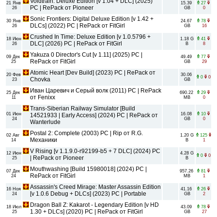
Voidtrain: Deluxe Edition [v 1.04 + DLC] (2025)
21 Янв
15.39
27
PC | RePack от Pioneer
26
GB
0
Sonic Frontiers: Digital Deluxe Edition [v 1.42 +
30 Янв
24.67
78
DLCs] (2022) PC | RePack от FitGirl
26
GB
16
Crushed In Time: Deluxe Edition [v 1.0.5796 +
18 Июн
1.18 G
41
DLC] (2026) PC | RePack от FitGirl
26
B
8
Yakuza 0 Director's Cut [v 1.11] (2025) PC |
09 Дек
49.49
77
RePack от FitGirl
25
GB
29
Atomic Heart [Dev Build] (2023) PC | RePack от
20 Фев
30.06
0
0
Chovka
23
GB
Иван Царевич и Серый волк (2011) PC | RePack
25 Дек
690.22
29
от Fenixx
11
MB
0
Trans-Siberian Railway Simulator [Build
01 Июн
16.08
10
14521933 | Early Access] (2024) PC | RePack от
24
GB
0
Wanterlude
Postal 2: Complete (2003) PC | Rip от R.G.
02 Авг
1.20 G
125
Механики
14
B
1
V Rising [v 1.1.9.0-r92199-b5 + 7 DLC] (2024) PC
12 Июн
4.28 G
0
0
| RePack от Pioneer
25
B
Mouthwashing [Build 15980018] (2024) PC |
07 Дек
957.26
81
RePack от FitGirl
24
MB
1
Assassin's Creed Mirage: Master Assassin Edition
16 Ноя
41.16
26
[v 1.0.6 Debug + DLCs] (2023) PC | Portable
24
GB
2
Dragon Ball Z: Kakarot - Legendary Edition [v HD
18 Июл
43.09
78
1.30 + DLCs] (2020) PC | RePack от FitGirl
25
GB
27