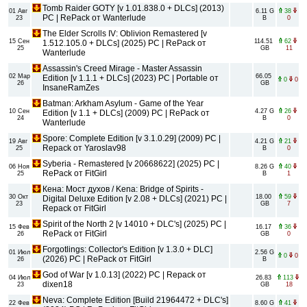
Tomb Raider GOTY [v 1.01.838.0 + DLCs] (2013)
01 Авг
6.11 G
38
PC | RePack от Wanterlude
23
B
0
The Elder Scrolls IV: Oblivion Remastered [v
15 Сен
114.51
62
1.512.105.0 + DLCs] (2025) PC | RePack от
25
GB
11
Wanterlude
Assassin's Creed Mirage - Master Assassin
02 Мар
66.05
Edition [v 1.1.1 + DLCs] (2023) PC | Portable от
0
0
26
GB
InsaneRamZes
Batman: Arkham Asylum - Game of the Year
10 Сен
4.27 G
26
Edition [v 1.1 + DLCs] (2009) PC | RePack от
24
B
0
Wanterlude
Spore: Complete Edition [v 3.1.0.29] (2009) PC |
19 Авг
4.21 G
21
Repack от Yaroslav98
25
B
0
Syberia - Remastered [v 20668622] (2025) PC |
06 Ноя
8.26 G
40
RePack от FitGirl
25
B
1
Кена: Мост духов / Kena: Bridge of Spirits -
30 Окт
18.00
59
Digital Deluxe Edition [v 2.08 + DLCs] (2021) PC |
23
GB
7
Repack от FitGirl
Spirit of the North 2 [v 14010 + DLC's] (2025) PC |
15 Фев
16.17
36
RePack от FitGirl
26
GB
0
Forgotlings: Collector's Edition [v 1.3.0 + DLC]
01 Июл
2.56 G
0
0
(2026) PC | RePack от FitGirl
26
B
God of War [v 1.0.13] (2022) PC | Repack от
04 Июл
26.83
113
dixen18
23
GB
18
Neva: Complete Edition [Build 21964472 + DLC's]
22 Фев
8.60 G
41